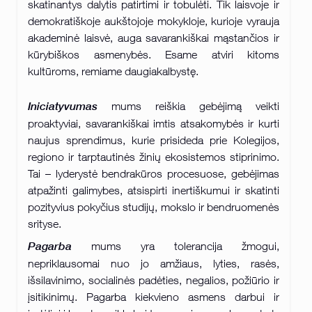
skatinantys dalytis patirtimi ir tobulėti. Tik laisvoje ir
demokratiškoje aukštojoje mokykloje, kurioje vyrauja
akademinė laisvė, auga savarankiškai mąstančios ir
kūrybiškos asmenybės. Esame atviri kitoms
kultūroms, remiame daugiakalbystę.
Iniciatyvumas
mums reiškia gebėjimą veikti
proaktyviai, savarankiškai imtis atsakomybės ir kurti
naujus sprendimus, kurie prisideda prie Kolegijos,
regiono ir tarptautinės žinių ekosistemos stiprinimo.
Tai – lyderystė bendrakūros procesuose, gebėjimas
atpažinti galimybes, atsispirti inertiškumui ir skatinti
pozityvius pokyčius studijų, mokslo ir bendruomenės
srityse.
Pagarba
mums yra tolerancija žmogui,
nepriklausomai nuo jo amžiaus, lyties, rasės,
išsilavinimo, socialinės padėties, negalios, požiūrio ir
įsitikinimų. Pagarba kiekvieno asmens darbui ir