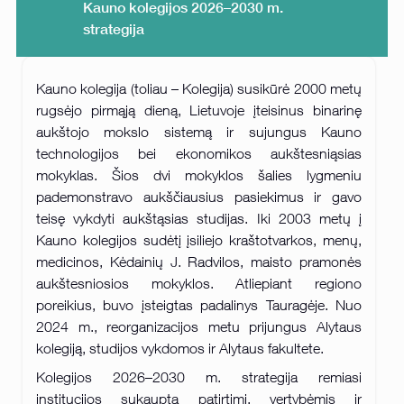
Kauno kolegijos 2026–2030 m.
strategija
Kauno kolegija (toliau – Kolegija) susikūrė 2000 metų
rugsėjo pirmąją dieną, Lietuvoje įteisinus binarinę
aukštojo mokslo sistemą ir sujungus Kauno
technologijos bei ekonomikos aukštesniąsias
mokyklas. Šios dvi mokyklos šalies lygmeniu
pademonstravo aukščiausius pasiekimus ir gavo
teisę vykdyti aukštąsias studijas. Iki 2003 metų į
Kauno kolegijos sudėtį įsiliejo kraštotvarkos, menų,
medicinos, Kėdainių J. Radvilos, maisto pramonės
aukštesniosios mokyklos. Atliepiant regiono
poreikius, buvo įsteigtas padalinys Tauragėje. Nuo
2024 m., reorganizacijos metu prijungus Alytaus
kolegiją, studijos vykdomos ir Alytaus fakultete.
Kolegijos 2026–2030 m. strategija remiasi
institucijos sukaupta patirtimi, vertybėmis ir