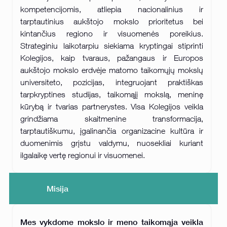
kompetencijomis, atliepia nacionalinius ir
tarptautinius aukštojo mokslo prioritetus bei
kintančius regiono ir visuomenės poreikius.
Strateginiu laikotarpiu siekiama kryptingai stiprinti
Kolegijos, kaip tvaraus, pažangaus ir Europos
aukštojo mokslo erdvėje matomo taikomųjų mokslų
universiteto, pozicijas, integruojant praktiškas
tarpkryptines studijas, taikomąjį mokslą, meninę
kūrybą ir tvarias partnerystes. Visa Kolegijos veikla
grindžiama skaitmenine transformacija,
tarptautiškumu, įgalinančia organizacine kultūra ir
duomenimis grįstu valdymu, nuosekliai kuriant
ilgalaikę vertę regionui ir visuomenei.
Misija
Mes vykdome mokslo ir meno taikomąja veikla