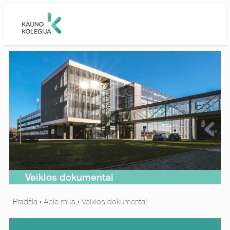
Skip to main content
Veiklos dokumentai
Pradžia
›
Apie mus
›
Veiklos dokumentai