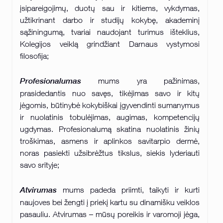
įsipareigojimų, duotų sau ir kitiems, vykdymas,
užtikrinant darbo ir studijų kokybę, akademinį
sąžiningumą, tvariai naudojant turimus išteklius,
Kolegijos veiklą grindžiant Darnaus vystymosi
filosofija;
Profesionalumas
mums yra pažinimas,
prasidedantis nuo savęs, tikėjimas savo ir kitų
jėgomis, būtinybė kokybiškai įgyvendinti sumanymus
ir nuolatinis tobulėjimas, augimas, kompetencijų
ugdymas. Profesionalumą skatina nuolatinis žinių
troškimas, asmens ir aplinkos savitarpio dermė,
noras pasiekti užsibrėžtus tikslus, siekis lyderiauti
savo srityje;
Atvirumas
mums padeda priimti, taikyti ir kurti
naujoves bei žengti į priekį kartu su dinamišku veiklos
pasauliu. Atvirumas – mūsų poreikis ir varomoji jėga,