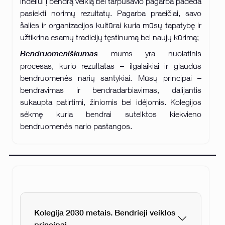
indėliui į bendrą veiklą bei tarpusavio pagarba padeda
pasiekti norimų rezultatų. Pagarba praeičiai, savo
šalies ir organizacijos kultūrai kuria mūsų tapatybę ir
užtikrina esamų tradicijų tęstinumą bei naujų kūrimą;
Bendruomeniškumas
mums yra nuolatinis
procesas, kurio rezultatas – ilgalaikiai ir glaudūs
bendruomenės narių santykiai. Mūsų principai –
bendravimas ir bendradarbiavimas, dalijantis
sukaupta patirtimi, žiniomis bei idėjomis. Kolegijos
sėkmę kuria bendrai sutelktos kiekvieno
bendruomenės nario pastangos.
Kolegija 2030 metais. Bendrieji veiklos
principai