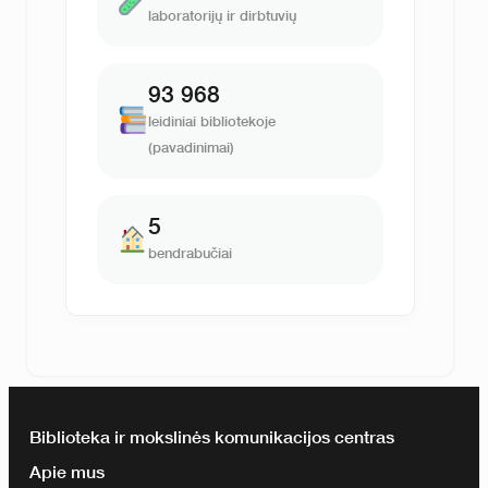
laboratorijų ir dirbtuvių
93 968
leidiniai bibliotekoje
(pavadinimai)
5
bendrabučiai
Biblioteka ir mokslinės komunikacijos centras
Apie mus