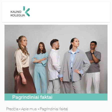
Skip to main content
Pagrindiniai faktai
Pradžia
›
Apie mus
›
Pagrindiniai faktai