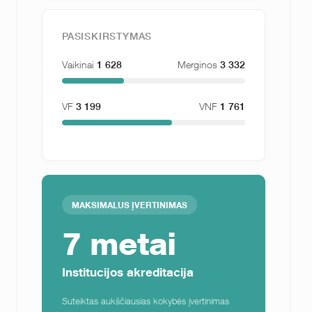
PASISKIRSTYMAS
Vaikinai
1 628
Merginos
3 332
VF
3 199
VNF
1 761
MAKSIMALUS ĮVERTINIMAS
7 metai
Institucijos akreditacija
Suteiktas aukščiausias kokybės įvertinimas