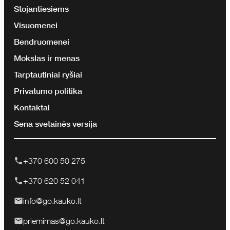
Stojantiesiems
Visuomenei
Bendruomenei
Mokslas ir menas
Tarptautiniai ryšiai
Privatumo politika
Kontaktai
Sena svetainės versija
+370 600 50 275
+370 620 52 041
info@go.kauko.lt
priemimas@go.kauko.lt