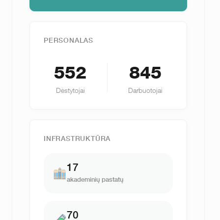
PERSONALAS
552
845
Dėstytojai
Darbuotojai
INFRASTRUKTŪRA
17
akademinių pastatų
70