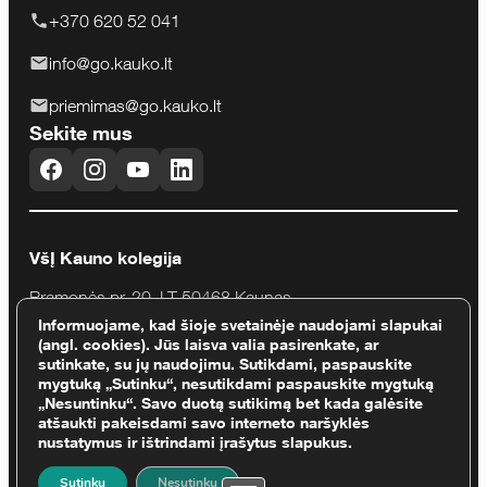
+370 620 52 041
info@go.kauko.lt
priemimas@go.kauko.lt
Sekite mus
VšĮ Kauno kolegija
Pramonės pr. 20, LT-50468 Kaunas
Informuojame, kad šioje svetainėje naudojami slapukai
Įmonės kodas 111965284
(angl. cookies). Jūs laisva valia pasirenkate, ar
sutinkate, su jų naudojimu. Sutikdami, paspauskite
PVM mok. kodas LT119652811
mygtuką „Sutinku“, nesutikdami paspauskite mygtuką
„Nesuntinku“. Savo duotą sutikimą bet kada galėsite
atšaukti pakeisdami savo interneto naršyklės
nustatymus ir ištrindami įrašytus slapukus.
Sutinku
Nesutinku