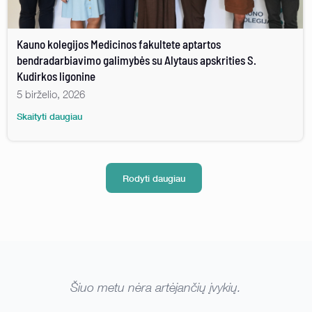
Kauno kolegijos Medicinos fakultete aptartos
bendradarbiavimo galimybės su Alytaus apskrities S.
Kudirkos ligonine
5 birželio, 2026
Skaityti daugiau
Rodyti daugiau
Šiuo metu nėra artėjančių įvykių.