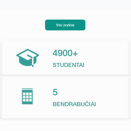
Visi įvykiai
4900+
STUDENTAI
5
BENDRABUČIAI