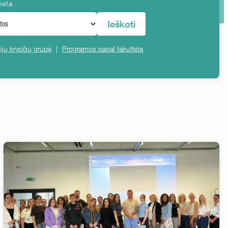
ieta
Ieškoti
jų krypčių grupę
|
Programos pagal fakultetą