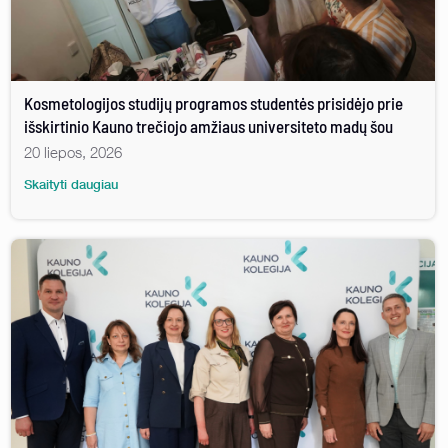
Kosmetologijos studijų programos studentės prisidėjo prie
išskirtinio Kauno trečiojo amžiaus universiteto madų šou
20 liepos, 2026
Skaityti daugiau