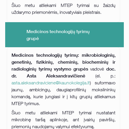
Šiuo metu atliekami MTEP tyrimai su žaizdų
uždarymo priemonėmis, inovatyviais pleistrais.
Medicinos technologijų tyrimų
grupė
Medicinos technologijų tyrimų: mikrobiologinių,
genetinių, fizikinių, cheminių, biocheminių ir
radiologinių tyrimų vystymo grupės
doc.
vadovė
dr. Asta Aleksandravičienė
(el. p.:
asta.aleksandraviciene@kaunokolegija.lt
) suformavo
jaunų, ambicingų, daugiaprofilinių mokslininkų
komandą, kurie jungiasi ir į kitų grupių atliekamus
MTEP tyrimus.
Šiuo metu atliekami MTEP tyrimai nustatant
mikrobinę taršą aplinkoje, ant įvairių paviršių,
priemonių naudojamų valymui efektyvumą.