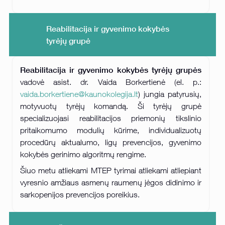
Reabilitacija ir gyvenimo kokybės
tyrėjų grupė
Reabilitacija ir gyvenimo kokybės tyrėjų grupės
vadovė asist. dr. Vaida Borkertienė (el. p.:
vaida.borkertiene@kaunokolegija.lt
) jungia patyrusių,
motyvuotų tyrėjų komandą. Ši tyrėjų grupė
specializuojasi reabilitacijos priemonių tikslinio
pritaikomumo modulių kūrime, individualizuotų
procedūrų aktualumo, ligų prevencijos, gyvenimo
kokybės gerinimo algoritmų rengime.
Šiuo metu atliekami MTEP tyrimai atliekami atliepiant
vyresnio amžiaus asmenų raumenų jėgos didinimo ir
sarkopenijos prevencijos poreikius.