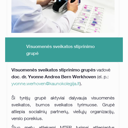
Visuomenės sveikatos stiprinimo
grupė
Visuomenės sveikatos stiprinimo grupės
vadovė
doc
dr. Yvonne Andrea Bern Werkhoven
.
(el. p.:
yvonne.werhoven@kaunokolegija.lt
).
Ši tyrėjų grupė aktyviai dalyvauja visuomenės
sveikatos, burnos sveikatos tyrimuose. Grupė
atliepia socialinių partnerių, viešųjų organizacijų,
verslo poreikius.
Šiuo metu atliekami MTEP tyrimai atliepiantys