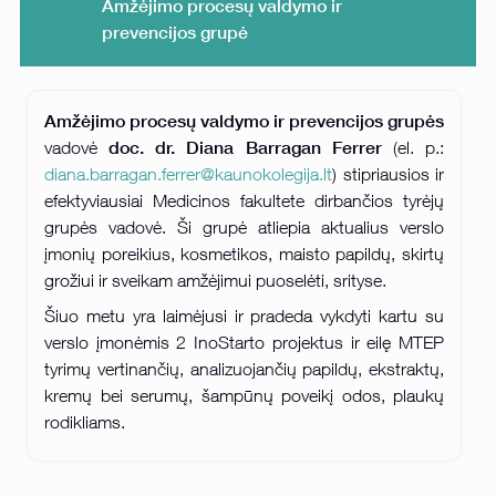
Amžėjimo procesų valdymo ir
prevencijos grupė
Amžėjimo procesų valdymo ir prevencijos grupės
doc. dr. Diana Barragan Ferrer
vadovė
(el. p.:
diana.barragan.ferrer@kaunokolegija.lt
) stipriausios ir
efektyviausiai Medicinos fakultete dirbančios tyrėjų
grupės vadovė. Ši grupė atliepia aktualius verslo
įmonių poreikius, kosmetikos, maisto papildų, skirtų
grožiui ir sveikam amžėjimui puoselėti, srityse.
Šiuo metu yra laimėjusi ir pradeda vykdyti kartu su
verslo įmonėmis 2 InoStarto projektus ir eilę MTEP
tyrimų vertinančių, analizuojančių papildų, ekstraktų,
kremų bei serumų, šampūnų poveikį odos, plaukų
rodikliams.