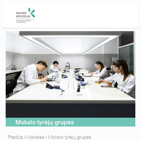
Skip to main content
Mokslo tyrėjų grupės
Pradžia
›
Mokslas
›
Mokslo tyrėjų grupės