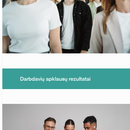
Darbdavių apklausų rezultatai