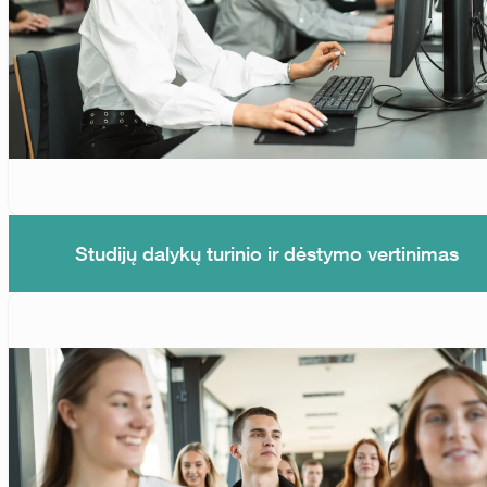
Studijų dalykų turinio ir dėstymo vertinimas