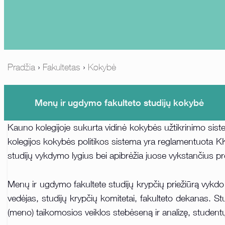
Pradžia
›
Fakultetas
›
Kokybė
Menų ir ugdymo fakulteto studijų kokybė
Kauno kolegijoje sukurta vidinė kokybės užtikrinimo sis
kolegijos kokybės politikos sistema yra reglamentuota K
studijų vykdymo lygius bei apibrėžia juose vykstančius pr
Menų ir ugdymo fakultete studijų krypčių priežiūrą vyk
vedėjas, studijų krypčių komitetai, fakulteto dekanas. 
(meno) taikomosios veiklos stebėseną ir analizę, studentų