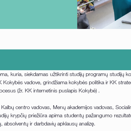
tema, kuria, siekdamas užtikrinti studijų programų studijų
K Kokybės vadove, grindžiama kokybės politika ir KK strate
ocesus (žr. KK internetinis puslapis Kokybė) .
do Kalbų centro vadovas, Menų akademijos vadovas, Social
Studijų krypčių priežiūra apima studentų pažangumo rezult
, absolventų ir darbdavių apklausų analizę.