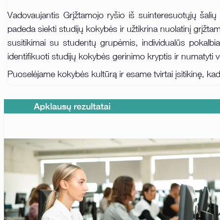
Vadovaujantis Grįžtamojo ryšio iš suinteresuotųjų šal
padeda siekti studijų kokybės ir užtikrina nuolatinį grįžtam
susitikimai su studentų grupėmis, individualūs pokalbia
identifikuoti studijų kokybės gerinimo kryptis ir numatyti v
Puoselėjame kokybės kultūrą ir esame tvirtai įsitikinę, k
Apklausų rezultatai