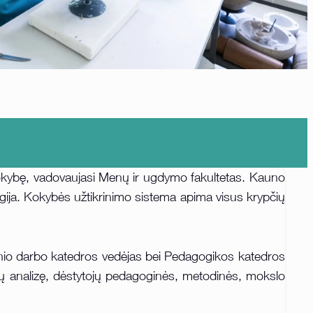
 kokybę, vadovaujasi Menų ir ugdymo fakultetas. Kauno
gija. Kokybės užtikrinimo sistema apima visus krypčių
inio darbo katedros vedėjas bei Pedagogikos katedros
atų analizę, dėstytojų pedagoginės, metodinės, mokslo