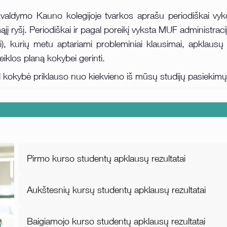
ių valdymo Kauno kolegijoje tvarkos aprašu periodiškai v
ąjį ryšį. Periodiškai ir pagal poreikį vyksta MUF administraci
i), kurių metu aptariami probleminiai klausimai, apklausų
eiklos planą kokybei gerinti.
ad kokybė priklauso nuo kiekvieno iš mūsų studijų pasiekimų 
Pirmo kurso studentų apklausų rezultatai
Aukštesnių kursų studentų apklausų rezultatai
Baigiamojo kurso studentų apklausų rezultatai