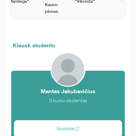
"Mantinga"
"Vikonda"
Kauno
pienas
Klausk studento
Mantas Jakubavičius
3 kurso studentas
Susisiek