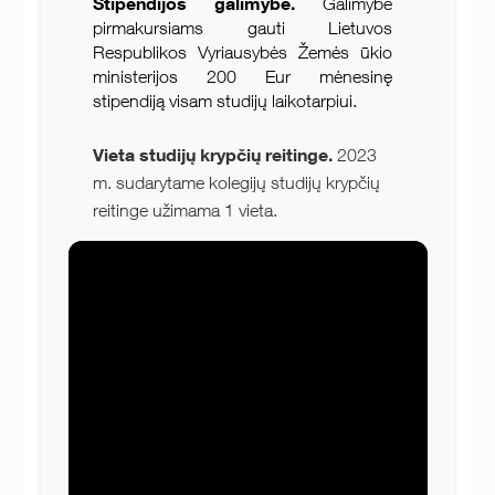
Stipendijos galimybė.
Galimybė
pirmakursiams gauti Lietuvos
Respublikos Vyriausybės Žemės ūkio
ministerijos 200 Eur mėnesinę
stipendiją visam studijų laikotarpiui.
Vieta studijų krypčių reitinge.
2023
m. sudarytame kolegijų studijų krypčių
reitinge užimama 1 vieta.