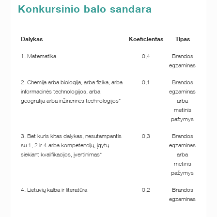
Konkursinio balo sandara
Dalykas
Koeficientas
Tipas
1. Matematika
0,4
Brandos
egzaminas
2. Chemija arba biologija, arba fizika, arba
0,1
Brandos
informacinės technologijos, arba
egzaminas
geografija arba inžinerinės technologijos*
arba
metinis
pažymys
3. Bet kuris kitas dalykas, nesutampantis
0,3
Brandos
su 1, 2 ir 4 arba kompetencijų, įgytų
egzaminas
siekiant kvalifikacijos, įvertinimas*
arba
metinis
pažymys
4. Lietuvių kalba ir literatūra
0,2
Brandos
egzaminas