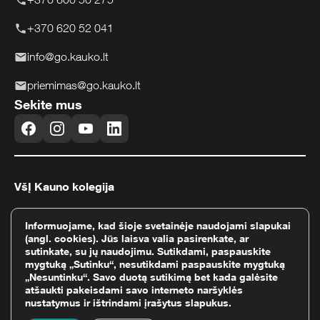
+370 620 52 041
info@go.kauko.lt
priemimas@go.kauko.lt
Sekite mus
VšĮ Kauno kolegija
Pramonės pr. 20, LT-50468 Kaunas
Informuojame, kad šioje svetainėje naudojami slapukai
Įmonės kodas 111965284
(angl. cookies). Jūs laisva valia pasirenkate, ar
sutinkate, su jų naudojimu. Sutikdami, paspauskite
PVM mok. kodas LT119652811
mygtuką „Sutinku“, nesutikdami paspauskite mygtuką
„Nesuntinku“. Savo duotą sutikimą bet kada galėsite
atšaukti pakeisdami savo interneto naršyklės
nustatymus ir ištrindami įrašytus slapukus.