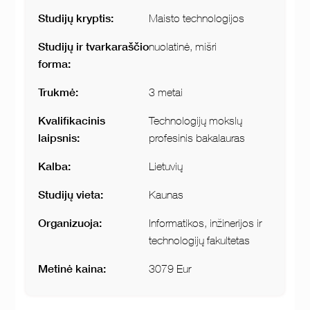
Studijų kryptis:
Maisto technologijos
Studijų ir tvarkaraščio
nuolatinė, mišri
forma:
Trukmė:
3 metai
Kvalifikacinis
Technologijų mokslų
laipsnis:
profesinis bakalauras
Kalba:
Lietuvių
Studijų vieta:
Kaunas
Organizuoja:
Informatikos, inžinerijos ir
technologijų fakultetas
Metinė kaina:
3079 Eur