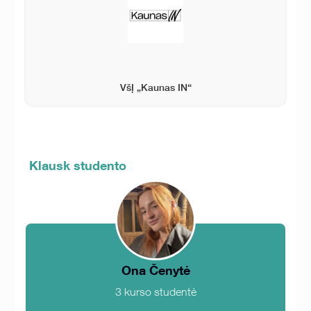
VšĮ „Kaunas IN“
Klausk studento
Ona Čenytė
3 kurso studentė