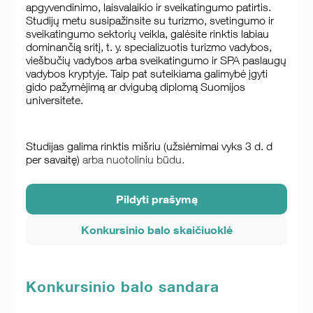
apgyvendinimo, laisvalaikio ir sveikatingumo patirtis.
Studijų metu susipažinsite su turizmo, svetingumo ir
sveikatingumo sektorių veikla, galėsite rinktis labiau
dominančią sritį, t. y. specializuotis turizmo vadybos,
viešbučių vadybos arba sveikatingumo ir SPA paslaugų
vadybos kryptyje. Taip pat suteikiama galimybė įgyti
gido pažymėjimą ar dvigubą diplomą Suomijos
universitete.
Studijas galima rinktis mišriu (užsiėmimai vyks 3 d. d
per savaitę)
arba nuotoliniu būdu.
Pildyti prašymą
Konkursinio balo skaičiuoklė
Konkursinio balo sandara