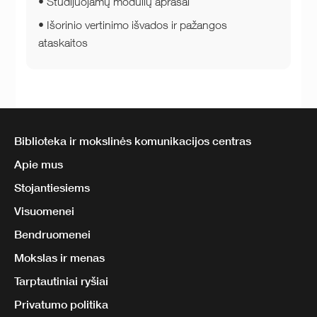
Studijuojamų modulių aprašai
Išorinio vertinimo išvados ir pažangos
ataskaitos
Biblioteka ir mokslinės komunikacijos centras
Apie mus
Stojantiesiems
Visuomenei
Bendruomenei
Mokslas ir menas
Tarptautiniai ryšiai
Privatumo politika