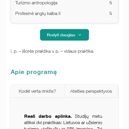
5
Turizmo antropologija
5
Profesinė anglų kalba II
Rodyti daugiau
i. p. – išorės praktika v. p. – vidaus praktika
Apie programą
Kodėl verta rinktis?
Ateities perspektyvos
Reali darbo aplinka.
Studijų metu
atliksi dvi praktikas: Lietuvos ar užsienio
turizmo, viešbučių ar SPA įmonėse. Tai