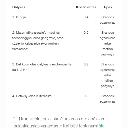
Dalykas
Koeficientas
Tipas
1. Istorija
0,4
Brandos
egzaminas
2. Matematika arba informacinės
0,2
Brandos
technologijos, arba geografija, arba
egzaminas
užsienio kalba arba ekonomika ir
arba
verslumas*
metinis
pažymys
3. Bet kuris kitas dalykas, nesutampantis
0,2
Brandos
su 1, 2 ir 4*
egzaminas
arba
metinis
pažymys
4. Lietuvių kalba ir literatūra
0,2
Brandos
egzaminas
* - į konkursinį balą įskaičiuojamas stojančiajam
palankiausias variantas ir turi būti tenkinami
šie