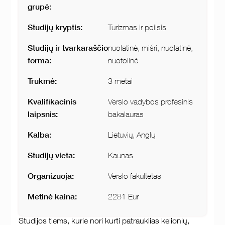
grupė:
Studijų kryptis:
Turizmas ir poilsis
Studijų ir tvarkaraščio
nuolatinė, mišri, nuolatinė,
forma:
nuotolinė
Trukmė:
3 metai
Kvalifikacinis
Verslo vadybos profesinis
laipsnis:
bakalauras
Kalba:
Lietuvių, Anglų
Studijų vieta:
Kaunas
Organizuoja:
Verslo fakultetas
Metinė kaina:
2281 Eur
Studijos tiems, kurie nori kurti patrauklias kelionių,