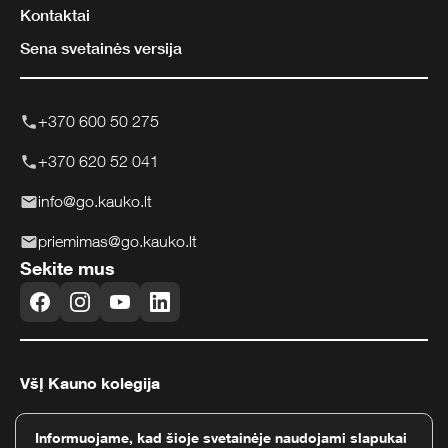
Kontaktai
Sena svetainės versija
+370 600 50 275
+370 620 52 041
info@go.kauko.lt
priemimas@go.kauko.lt
Sekite mus
VšĮ Kauno kolegija
Pramonės pr. 20, LT-50468 Kaunas
Informuojame, kad šioje svetainėje naudojami slapukai