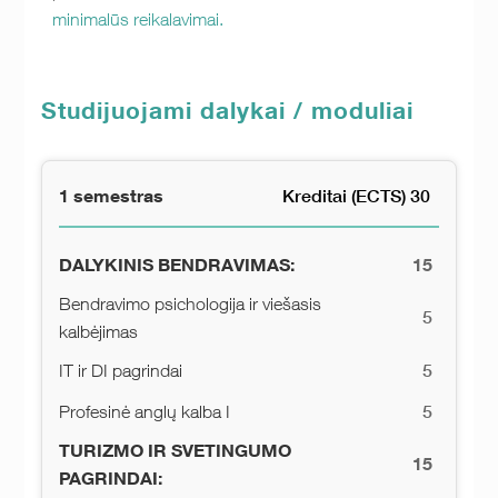
minimalūs reikalavimai.
Studijuojami dalykai / moduliai
1 semestras
Kreditai (ECTS) 30
DALYKINIS BENDRAVIMAS:
15
Bendravimo psichologija ir viešasis
5
kalbėjimas
5
IT ir DI pagrindai
5
Profesinė anglų kalba I
TURIZMO IR SVETINGUMO
15
PAGRINDAI: