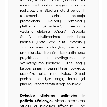
reiškia, kad į darbo rinką įžengsi jau su
realia patirtimi. Studijų metu dirbsi su IT
sistemomis, kurias naudoja
profesionalai: kelionių rezervacijų
platforma „Amadeus“, viešbučių
valdymo sistema „Opera“, „Google
Suite“, skaitmeninės rinkodaros
įrankiais „Meta Ads“ ir kt. Profesinių
žinių semsiesi iš dėstytojų praktikų –
profesionalų, dirbančių tarptautiniuose
projektuose ir svetingumo ar
sveikatingumo įmonėse. Gilinsi anglų
kalbos žinias ir pasirinktinai vokiečių,
prancūzų arba rusų kalbą. Galėsi
pasirinkti studijas anglų kalba, jei
planuoji karjerą tarptautinėje aplinkoje.
Dvigubo diplomo galimybė ir
patirtis užsienyje.
Vienas semestras
studijų ar praktikos užsienyje – ne