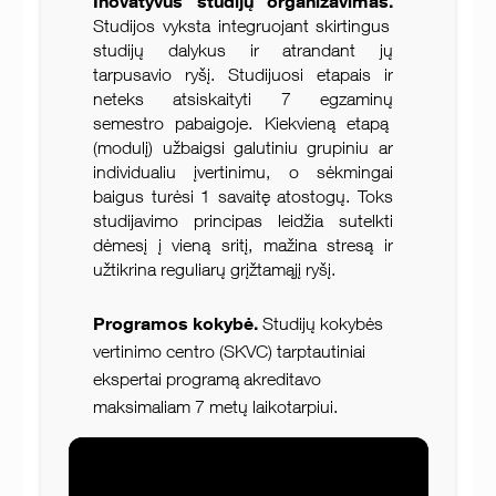
Inovatyvus studijų organizavimas.
Studijos vyksta integruojant skirtingus
studijų dalykus ir atrandant jų
tarpusavio ryšį. Studijuosi etapais ir
neteks atsiskaityti 7 egzaminų
semestro pabaigoje. Kiekvieną etapą
(modulį) užbaigsi galutiniu grupiniu ar
individualiu įvertinimu, o sėkmingai
baigus turėsi 1 savaitę atostogų. Toks
studijavimo principas leidžia sutelkti
dėmesį į vieną sritį, mažina stresą ir
užtikrina reguliarų grįžtamąjį ryšį.
Programos kokybė.
Studijų kokybės
vertinimo centro (SKVC) tarptautiniai
ekspertai programą akreditavo
maksimaliam 7 metų laikotarpiui.