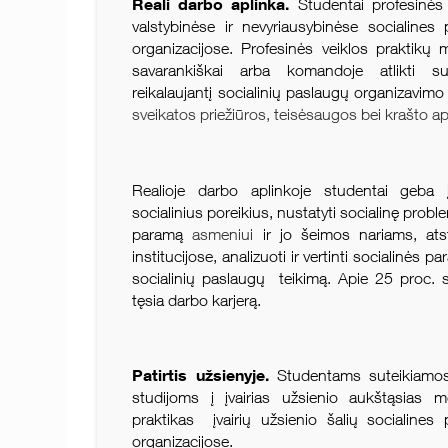
Reali darbo aplinka.
Studentai profesinės v
valstybinėse ir nevyriausybinėse socialines 
organizacijose. Profesinės veiklos praktikų
savarankiškai arba komandoje atlikti s
reikalaujantį socialinių paslaugų organizavim
sveikatos priežiūros, teisėsaugos bei krašto 
Realioje darbo aplinkoje studentai geba įv
socialinius poreikius, nustatyti socialinę proble
paramą
asmeniui
ir jo šeimos nariams, at
institucijose, analizuoti ir vertinti socialinės
socialinių paslaugų teikimą. Apie 25 proc. s
tęsia darbo karjerą.
Patirtis užsienyje.
Studentams suteikiamos 
studijoms į įvairias užsienio aukštąsias mo
praktikas įvairių užsienio šalių socialines 
organizacijose.