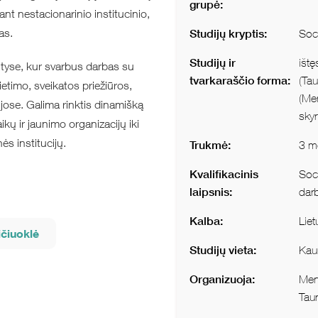
grupė:
kant n
estacionarinio institucinio,
as.
Studijų kryptis:
Soci
Studijų ir
ištę
srityse, kur svarbus darbas su
tvarkaraščio forma:
(Tau
etimo, sveikatos priežiūros,
(Men
ijose.
Galima rinktis dinamišką
skyr
kų ir jaunimo organizacijų iki
ės institucijų.
Trukmė:
3 me
Kvalifikacinis
Soci
laipsnis:
darb
Kalba:
Liet
ičiuoklė
Studijų vieta:
Kau
Organizuoja:
Menų
Tau