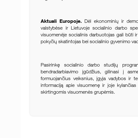
Aktuali Europoje.
Dėl ekonominių ir demo
valstybėse ir Lietuvoje socialinio darbo spec
visuomenėje socialinis darbuotojas gali būti ir 
pokyčių skatintojas bei socialinio gyvenimo va
Pasirinkę socialinio darbo studijų progr
bendradarbiavimo įgūdžius, gilinasi į asm
formuojančius veiksnius, įgyja vadybos ir te
informaciją apie visuomenę ir joje kylančias
skirtingomis visuomenės grupėmis.