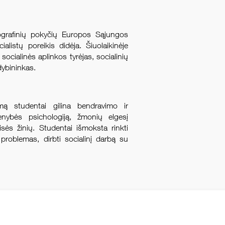
grafinių pokyčių Europos Sąjungos
ialistų poreikis didėja. Šiuolaikinėje
socialinės aplinkos tyrėjas, socialinių
dybininkas.
amą studentai gilina bendravimo ir
enybės psichologiją, žmonių elgesį
isės žinių. Studentai išmoksta rinkti
 problemas, dirbti socialinį darbą su