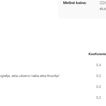
Metinė kaina:
2281
stud
Koeficient
0,4
afija, arba užsienio kalba arba filosofija*
0,2
0,2
0,2