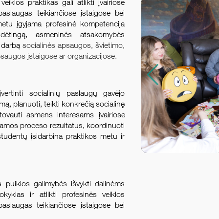
eiklos praktikas gali atlikti įvairiose
paslaugas teikiančiose įstaigose bei
 metu įgyjama profesinė kompetencija
udėtingą, asmeninės atsakomybės
o darbą
socialinės apsaugos, švietimo,
apsaugos įstaigose
ar organizacijose.
ertinti socialinių paslaugų gavėjo
mą, planuoti, teikti konkrečią socialinę
stovauti asmens
interesams įvairiose
 paramos proceso rezultatus, koordinuoti
tudentų įsidarbina praktikos metu ir
puikios galimybės išvykti dalinėms
kyklas ir atlikti profesinės veiklos
paslaugas teikiančiose įstaigose bei