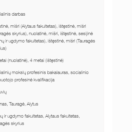
alinis darbas
stinė, mišri (Alytaus fakultetas), ištęstinė, mišri
ragės skyrius), nuolatinė, mišri, ištęstinė, sesijinė
ų ir ugdymo fakultetas), ištęstinė, mišri (Tauragės
ius)
tai (nuolatinė), 4 metai (ištęstinė)
alinių mokslų profesinis bakalauras, socialinio
uotojo profesinė kvalifikacija
uvių
nas, Tauragė, Alytus
 ir ugdymo fakultetas, Alytaus fakultetas,
ragės skyrius