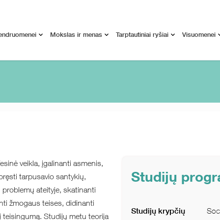
endruomenei
Mokslas ir menas
Tarptautiniai ryšiai
Visuomenei
esinė veikla, įgalinanti asmenis,
Studijų prog
ęsti tarpusavio santykių,
ų problemų ateityje, skatinanti
anti žmogaus teises, didinanti
Studijų krypčių
Soci
inį teisingumą.
Studijų metu teorija