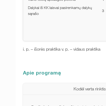
Dalykai iš KK laisvai pasirenkamų dalykų
3
sąrašo
i. p. – išorės praktika v. p. – vidaus praktika
Apie programą
Kodėl verta rinkti