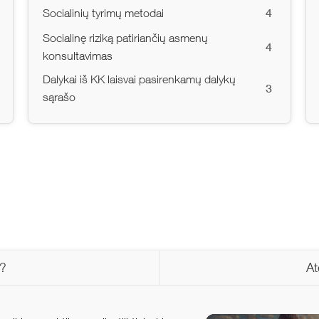
4
Socialinių tyrimų metodai
Socialinę riziką patiriančių asmenų
4
konsultavimas
Dalykai iš KK laisvai pasirenkamų dalykų
3
sąrašo
s?
At