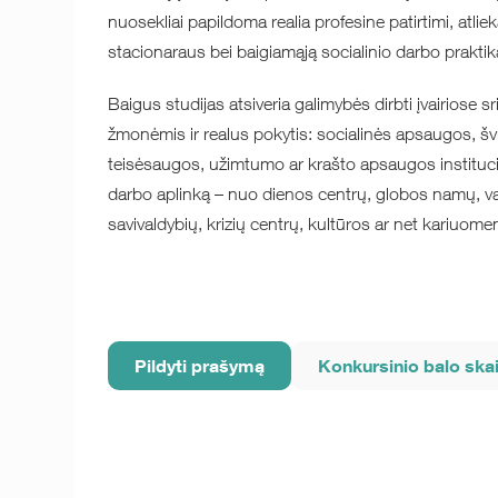
nuosekliai papildoma realia profesine patirtimi, atlie
s
tacionaraus bei b
aigiamąją socialinio darbo p
raktik
Baigus studijas atsiveria galimybės dirbti įvairiose 
žmonėmis ir realus pokytis: socialinės apsaugos, švi
teisėsaugos, užimtumo ar krašto apsaugos instituc
darbo aplinką – nuo dienos centrų, globos namų, vai
savivaldybių, krizių centrų, kultūros ar net kariuomen
Pildyti prašymą
Konkursinio balo ska