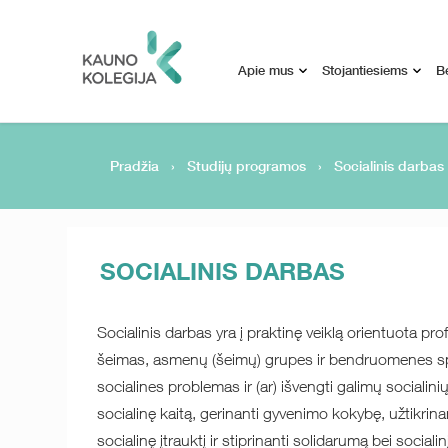
Apie mus
Stojantiesiems
B
Pradžia
›
Studijų programos
›
Socialinis darbas
SOCIALINIS DARBAS
Socialinis darbas yra į praktinę veiklą orientuota prof
šeimas, asmenų (šeimų) grupes ir bendruomenes spr
socialines problemas ir (ar) išvengti galimų socialini
socialinę kaitą, gerinanti gyvenimo kokybę, užtikrin
socialinę įtrauktį ir stiprinanti solidarumą bei social