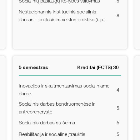
5
Socialinių paslaugų kokybės valdymas
Nestacionarinis institucinis socialinis
8
darbas – profesinės veiklos praktika (i. p.)
5 semestras
Kreditai (ECTS) 30
Inovacijos ir skaitmenizavimas socialiniame
4
darbe
Socialinis darbas bendruomenėse ir
5
antreprenerystė
5
Socialinis darbas su šeima
5
Reabilitacija ir socialinė įtrauktis