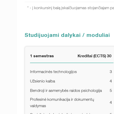
* - į konkursinį balą įskaičiuojamas stojančiajam pa
Studijuojami dalykai / moduliai
1 semestras
Kreditai (ECTS) 30
3
Informacinės technologijos
4
Užsienio kalba
5
Bendroji ir asmenybės raidos psichologija
Profesinė komunikacija ir dokumentų
4
valdymas