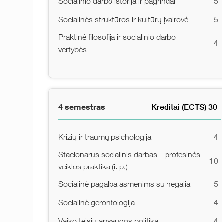
5
Socialinio darbo istorija ir pagrindai
5
Socialinės struktūros ir kultūrų įvairovė
Praktinė filosofija ir socialinio darbo
4
vertybės
4 semestras
Kreditai (ECTS) 30
4
Krizių ir traumų psichologija
Stacionarus socialinis darbas – profesinės
10
veiklos praktika (i. p.)
5
Socialinė pagalba asmenims su negalia
4
Socialinė gerontologija
4
Vaiko teisių apsaugos politika