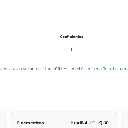
Koeficientas
1
lankiausias variantas ir turi būti tenkinami
šie minimalūs reikalavim
2 semestras
Kreditai (ECTS) 30