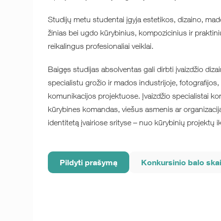
Studijų metu studentai įgyja estetikos, dizaino, ma
žinias bei ugdo kūrybinius, kompozicinius ir praktin
reikalingus profesionaliai veiklai.
Baigęs studijas absolventas gali dirbti įvaizdžio dizai
specialistu grožio ir mados industrijoje, fotografij
komunikacijos projektuose. Įvaizdžio specialistai kon
kūrybines komandas, viešus asmenis ar organizacija
identitetą įvairiose srityse – nuo kūrybinių projektų 
Pildyti prašymą
Konkursinio balo ska