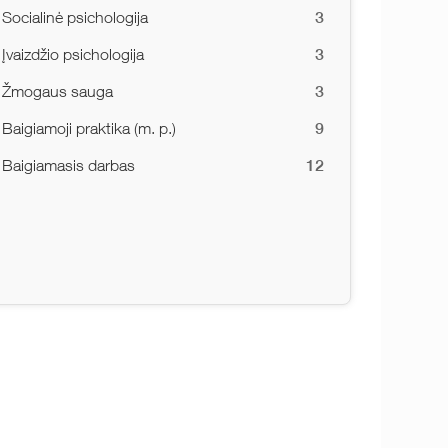
3
Socialinė psichologija
3
Įvaizdžio psichologija
3
Žmogaus sauga
9
Baigiamoji praktika (m. p.)
12
Baigiamasis darbas