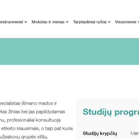
endruomenei
Mokslas ir menas
Tarptautiniai ryšiai
Visuomenei
 specialistas išmano mados ir
Studijų prog
gytas žinias bei jas papildydamas
u, profesionaliai konsultuoja
 etiketo klausimais, o taip pat kuria
Studijų krypčių
Men
 užsakovų grupės stilių.