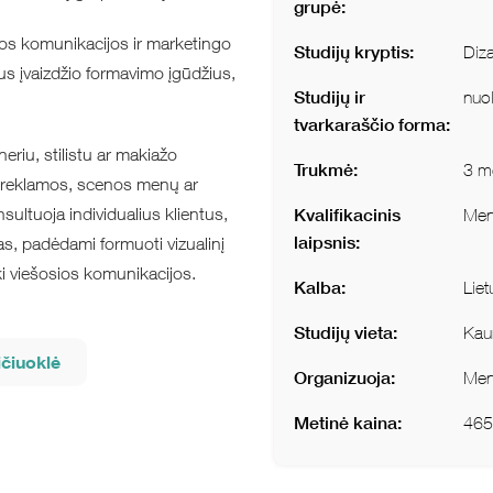
grupė:
dos komunikacijos ir marketingo
Studijų kryptis:
Diz
ius įvaizdžio formavimo įgūdžius,
Studijų ir
nuol
tvarkaraščio forma:
neriu, stilistu ar makiažo
Trukmė:
3 m
os, reklamos, scenos menų ar
sultuoja individualius klientus,
Kvalifikacinis
Men
laipsnis:
s, padėdami formuoti vizualinį
iki viešosios komunikacijos.
Kalba:
Liet
Studijų vieta:
Kau
ičiuoklė
Organizuoja:
Men
Metinė kaina:
465