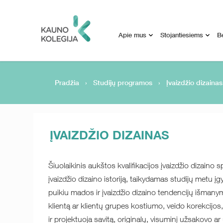
Apie mus
Stojantiesiems
B
Pradžia
›
Studijų programos
›
Įvaizdžio dizainas
ĮVAIZDŽIO DIZAINAS
Šiuolaikinis aukštos kvalifikacijos įvaizdžio dizaino
įvaizdžio dizaino istoriją, taikydamas studijų metu į
puikiu mados ir įvaizdžio dizaino tendencijų išmanym
klientą ar klientų grupes kostiumo, veido korekcijos,
ir projektuoja savitą, originalų, visuminį užsakovo ar