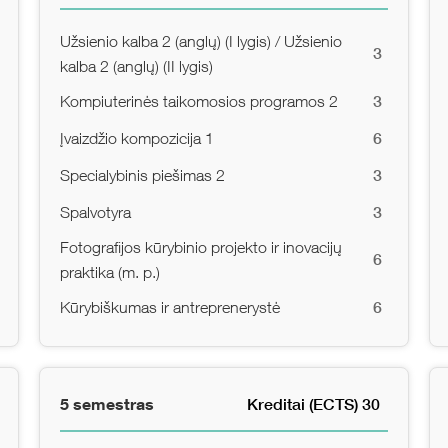
Užsienio kalba 2 (anglų) (I lygis) / Užsienio
3
kalba 2 (anglų) (II lygis)
3
Kompiuterinės taikomosios programos 2
6
Įvaizdžio kompozicija 1
3
Specialybinis piešimas 2
3
Spalvotyra
Fotografijos kūrybinio projekto ir inovacijų
6
praktika (m. p.)
6
Kūrybiškumas ir antreprenerystė
5 semestras
Kreditai (ECTS) 30