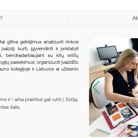
s?
At
i gilina gebėjimus analizuoti rinkos
aizdį; kurti, įgyvendinti ir pristatyti
, bendradarbiaujant su kitų sričių
logijų pasiekimus; organizuoti įvaizdžio
auno kolegijoje ir Lietuvos ar užsienio
ir / arba praktikai gali vykti į: Estiją,
kitas šalis.