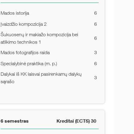
6
Mados istorija
6
Įvaizdžio kompozicija 2
Šukuosenų ir makiažo kompozicija bei
6
atlikimo technikos 1
3
Mados fotografijos raida
6
Specialybinė praktika (m. p.)
Dalykai iš KK laisvai pasirenkamų dalykų
3
sąrašo
6 semestras
Kreditai (ECTS) 30