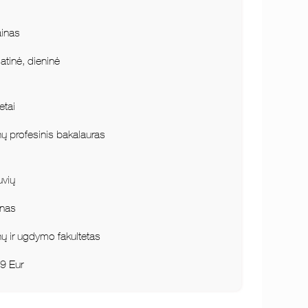
ainas
atinė, dieninė
etai
ų profesinis bakalauras
uvių
nas
ų ir ugdymo fakultetas
9 Eur