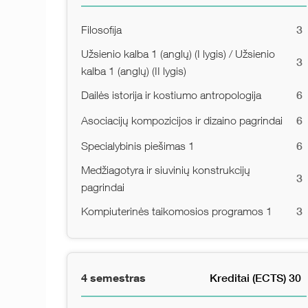
3
Filosofija
Užsienio kalba 1 (anglų) (I lygis) / Užsienio
3
kalba 1 (anglų) (II lygis)
6
Dailės istorija ir kostiumo antropologija
6
Asociacijų kompozicijos ir dizaino pagrindai
6
Specialybinis piešimas 1
Medžiagotyra ir siuvinių konstrukcijų
3
pagrindai
3
Kompiuterinės taikomosios programos 1
4 semestras
Kreditai (ECTS) 30