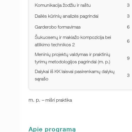
3
Komunikacija žodžiu ir raštu
3
Dailės kūrinių analizės pagrindai
6
Garderobo formavimas
Šukuosenų ir makiažo kompozicija bei
6
atlikimo technikos 2
Meninių projektų valdymas ir praktinių
9
tyrimų metodologijos pagrindai (m. p.)
Dalykai iš KK laisvai pasirenkamų dalykų
3
sąrašo
m. p.
– mišri praktika
Apie programą