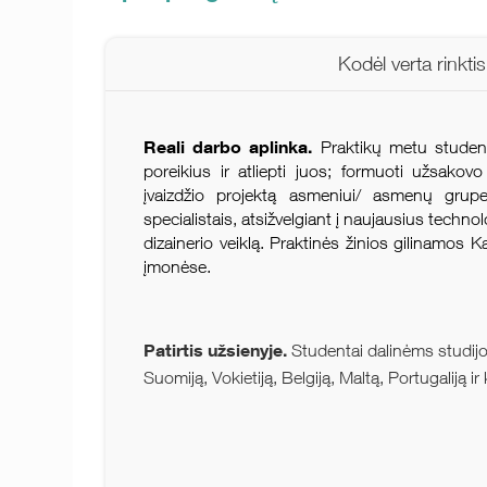
Kodėl verta rinkti
Reali darbo aplinka.
Praktikų metu studenta
poreikius ir atliepti juos; formuoti užsakovo įv
įvaizdžio projektą asmeniui/ asmenų grupei
specialistais, atsižvelgiant į naujausius techno
dizainerio veiklą. Praktinės žinios gilinamos K
įmonėse.
Patirtis užsienyje.
Studentai dalinėms studijoms 
Suomiją, Vokietiją, Belgiją, Maltą, Portugaliją ir 