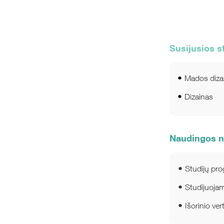
Susijusios s
Mados diza
Dizainas
Naudingos 
Studijų pr
Studijuojam
Išorinio ve