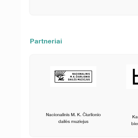
Partneriai
Nacionalinis M. K. Čiurlionio
Ka
dailės muziejus
bie