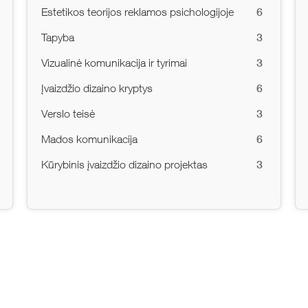
6
Estetikos teorijos reklamos psichologijoje
3
Tapyba
3
Vizualinė komunikacija ir tyrimai
6
Įvaizdžio dizaino kryptys
3
Verslo teisė
6
Mados komunikacija
3
Kūrybinis įvaizdžio dizaino projektas