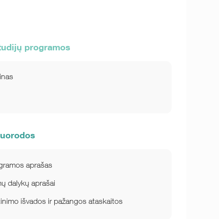
tudijų programos
inas
nuorodos
ogramos aprašas
ų dalykų aprašai
rtinimo išvados ir pažangos ataskaitos