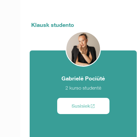
Klausk studento
Gabrielė Pociūtė
2 kurso studentė
Susisiek