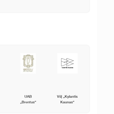
UAB
VšĮ „Kylantis
„Brentus“
Kaunas“