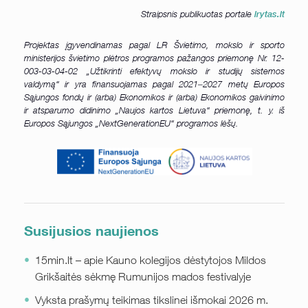
Straipsnis publikuotas portale
lrytas.lt
Projektas įgyvendinamas pagal LR Švietimo, mokslo ir sporto
ministerijos švietimo plėtros programos pažangos priemonę Nr. 12-
003-03-04-02 „Užtikrinti efektyvų mokslo ir studijų sistemos
valdymą“ ir yra finansuojamas pagal 2021‒2027 metų Europos
Sąjungos fondų ir (arba) Ekonomikos ir (arba) Ekonomikos gaivinimo
ir atsparumo didinimo „Naujos kartos Lietuva“ priemonę, t. y. iš
Europos Sąjungos „NextGenerationEU“ programos lėšų.
Susijusios naujienos
15min.lt – apie Kauno kolegijos dėstytojos Mildos
Grikšaitės sėkmę Rumunijos mados festivalyje
Vyksta prašymų teikimas tikslinei išmokai 2026 m.