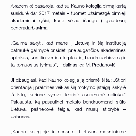
Akademikė pasakoja, kad su Kauno kolegija pirmą kartą
susidūrė dar 2017 metais – tuomet užsimezgė pirmieji
akademiniai ryšiai, kurie vėliau išaugo į glaudesnį
bendradarbiavimą.
„Galima sakyti, kad mane į Lietuvą ir šią instituciją
patraukė galimybė prisidėti prie augančios akademinės
aplinkos, kuri itin vertina tarptautinį bendradarbiavimą ir
taikomuosius tyrimus“, – dalinasi dr. M. Prodanović.
Ji džiaugiasi, kad Kauno kolegija ją priėmė šiltai: „Stipri
orientacija į praktines veiklas šią mokymo įstaigą išskyrė
iš kitų, kuriose vyravo teorinė akademinė aplinka.“
Paklausta, ką pasaulinei mokslo bendruomenei siūlo
Lietuva, pašnekovė teigia, kad mūsų stiprybė –
balansas.
„Kauno kolegijoje ir apskritai Lietuvos moksliniame