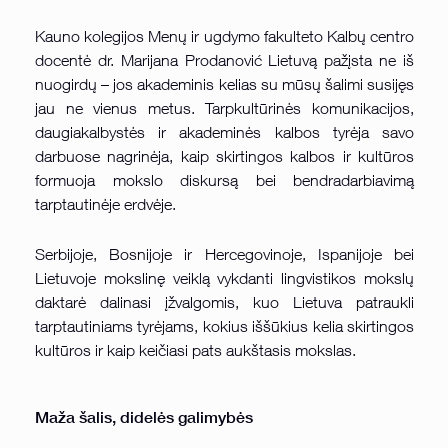
Kauno kolegijos Menų ir ugdymo fakulteto Kalbų centro
docentė dr. Marijana Prodanović Lietuvą pažįsta ne iš
nuogirdų – jos akademinis kelias su mūsų šalimi susijęs
jau ne vienus metus. Tarpkultūrinės komunikacijos,
daugiakalbystės ir akademinės kalbos tyrėja savo
darbuose nagrinėja, kaip skirtingos kalbos ir kultūros
formuoja mokslo diskursą bei bendradarbiavimą
tarptautinėje erdvėje.
Serbijoje, Bosnijoje ir Hercegovinoje, Ispanijoje bei
Lietuvoje mokslinę veiklą vykdanti lingvistikos mokslų
daktarė dalinasi įžvalgomis, kuo Lietuva patraukli
tarptautiniams tyrėjams, kokius iššūkius kelia skirtingos
kultūros ir kaip keičiasi pats aukštasis mokslas.
Maža šalis, didelės galimybės