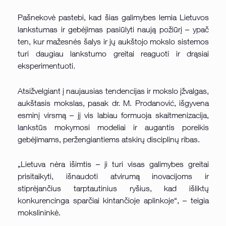
Pašnekovė pastebi, kad šias galimybes lemia Lietuvos
lankstumas ir gebėjimas pasiūlyti naują požiūrį – ypač
ten, kur mažesnės šalys ir jų aukštojo mokslo sistemos
turi daugiau lankstumo greitai reaguoti ir drąsiai
eksperimentuoti.
Atsižvelgiant į naujausias tendencijas ir mokslo įžvalgas,
aukštasis mokslas, pasak dr. M. Prodanović, išgyvena
esminį virsmą – jį vis labiau formuoja skaitmenizacija,
lankstūs mokymosi modeliai ir augantis poreikis
gebėjimams, peržengiantiems atskirų disciplinų ribas.
„Lietuva nėra išimtis – ji turi visas galimybes greitai
prisitaikyti, išnaudoti atvirumą inovacijoms ir
stiprėjančius tarptautinius ryšius, kad išliktų
konkurencinga sparčiai kintančioje aplinkoje“, – teigia
mokslininkė.