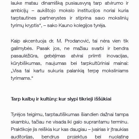
lauke matau dinamišką pusiausvyrą tarp atvirumo ir
ambicijų – aukštojo mokslo institucijos noriai kuria
tarptautines partnerystes ir stiprina savo mokslinių
tyrimų kryptis“, – sako Kauno kolegijos tyrėja.
Kaip akcentuoja dr. M. Prodanović, tai nėra vien tik
galimybės. Pasak jos, ne mažiau svarbi ir bendra
pasaulėžiūra, gebėjimas atvirai priimti inovacijas,
kūrybiškumas, naujumas bei tarpkultūriniai mainai:
„Visa tai kartu sukuria palankią terpę moksliniams
tyrimams.“
Tarp kalbų ir kultūrų: kur slypi tikrieji iššūkiai
Tyrėjos teigimu, tarptautiškumas šiandien dažnai tampa
skambiu, tačiau ne visada iki galo suprantamu terminu.
Praktikoje jis reiškia kur kas daugiau – įvairias ir įtraukias
auditorijas, bendrus projektus bei nuolatinę