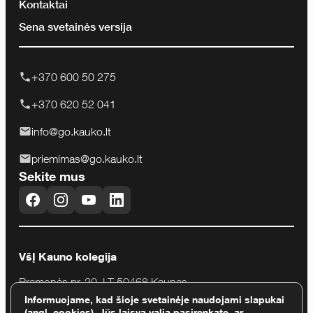
Kontaktai
Sena svetainės versija
+370 600 50 275
+370 620 52 041
info@go.kauko.lt
priemimas@go.kauko.lt
Sekite mus
VšĮ Kauno kolegija
Pramonės pr. 20, LT-50468 Kaunas
Informuojame, kad šioje svetainėje naudojami slapukai
Įmonės kodas 111965284
(angl. cookies). Jūs laisva valia pasirenkate, ar