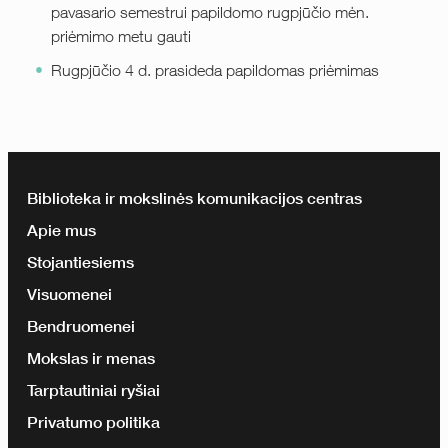
pavasario semestrui papildomo rugpjūčio mėn.
priėmimo metu gauti
Rugpjūčio 4 d. prasideda papildomas priėmimas
Biblioteka ir mokslinės komunikacijos centras
Apie mus
Stojantiesiems
Visuomenei
Bendruomenei
Mokslas ir menas
Tarptautiniai ryšiai
Privatumo politika