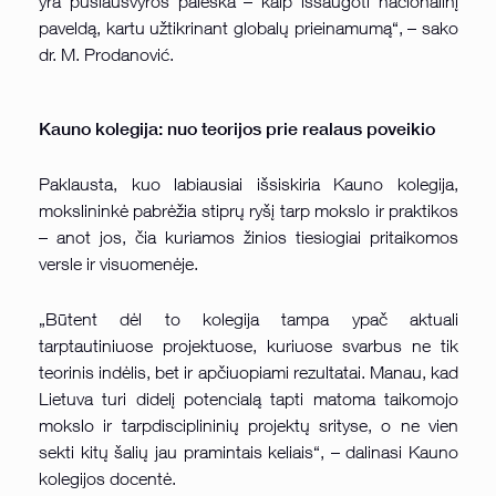
yra pusiausvyros paieška – kaip išsaugoti nacionalinį
paveldą, kartu užtikrinant globalų prieinamumą“, – sako
dr. M. Prodanović.
Kauno kolegija: nuo teorijos prie realaus poveikio
Paklausta, kuo labiausiai išsiskiria Kauno kolegija,
mokslininkė pabrėžia stiprų ryšį tarp mokslo ir praktikos
– anot jos, čia kuriamos žinios tiesiogiai pritaikomos
versle ir visuomenėje.
„Būtent dėl to kolegija tampa ypač aktuali
tarptautiniuose projektuose, kuriuose svarbus ne tik
teorinis indėlis, bet ir apčiuopiami rezultatai. Manau, kad
Lietuva turi didelį potencialą tapti matoma taikomojo
mokslo ir tarpdisciplininių projektų srityse, o ne vien
sekti kitų šalių jau pramintais keliais“, – dalinasi Kauno
kolegijos docentė.