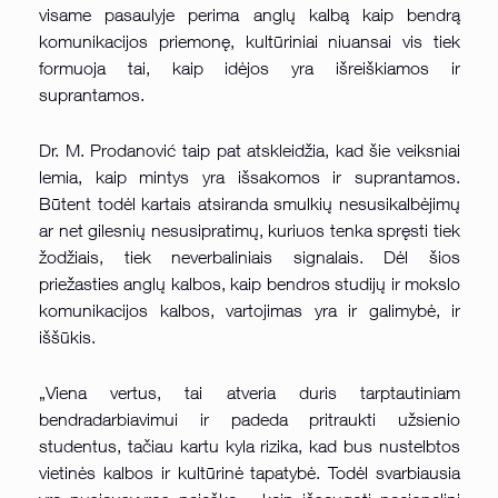
visame pasaulyje perima anglų kalbą kaip bendrą
komunikacijos priemonę, kultūriniai niuansai vis tiek
formuoja tai, kaip idėjos yra išreiškiamos ir
suprantamos.
Dr. M. Prodanović taip pat atskleidžia, kad šie veiksniai
lemia, kaip mintys yra išsakomos ir suprantamos.
Būtent todėl kartais atsiranda smulkių nesusikalbėjimų
ar net gilesnių nesusipratimų, kuriuos tenka spręsti tiek
žodžiais, tiek neverbaliniais signalais. Dėl šios
priežasties anglų kalbos, kaip bendros studijų ir mokslo
komunikacijos kalbos, vartojimas yra ir galimybė, ir
iššūkis.
„Viena vertus, tai atveria duris tarptautiniam
bendradarbiavimui ir padeda pritraukti užsienio
studentus, tačiau kartu kyla rizika, kad bus nustelbtos
vietinės kalbos ir kultūrinė tapatybė. Todėl svarbiausia