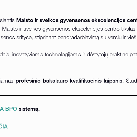
Maisto ir sveikos gyvensenos ekscelencijos cen
siantis
. Maisto ir sveikos gyvensenos ekscelencijos centro tikslas 
enos srityse, stiprinant bendradarbiavimą su verslu ir vieš
s, inovatyviomis technologijomis ir dėstytojų praktine patirt
profesinio bakalauro kvalifikacinis laipsnis
ikiamas
. Stud
A BPO
sistemą.
ČIA