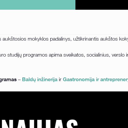
 aukštosios mokyklos padalinys, užtikrinantis aukštos kokyb
ro studijų programos apima sveikatos, socialinius, verslo i
ogramas
Baldų inžinerija
Gastronomija
ir antreprener
–
ir