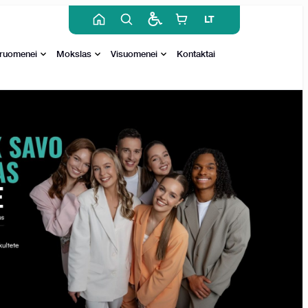
LT
ruomenei
Mokslas
Visuomenei
Kontaktai