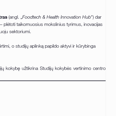
tras
(angl. „
Foodtech & Health Innovation Hub
“) dar
– plėtoti taikomuosius mokslinius tyrimus, inovacijas
uoju sektoriumi.
imi, o studijų aplinką papildo aktyvi ir kūrybinga
ijų kokybę užtikrina Studijų kokybės vertinimo centro