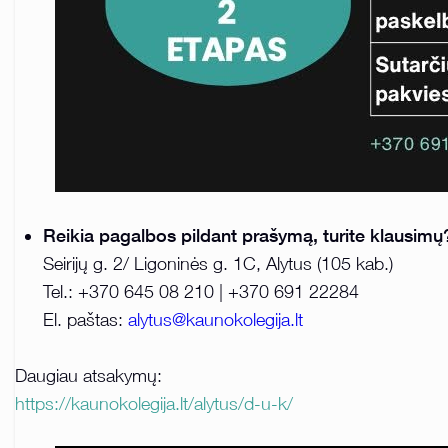
Reikia pagalbos pildant prašymą, turite klausimų
Seirijų g. 2/ Ligoninės g. 1C, Alytus (105 kab.)
Tel.: +370 645 08 210 | +370 691 22284
El. paštas:
alytus@kaunokolegija.lt
Daugiau atsakymų:
https://kaunokolegija.lt/alytus/d-u-k/