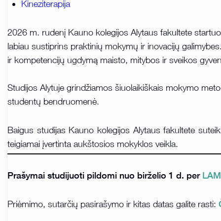
Kineziterapija
2026 m. rudenį Kauno kolegijos Alytaus fakultete startuo
labiau sustiprins praktinių mokymų ir inovacijų galimybes
ir kompetencijų ugdymą maisto, mitybos ir sveikos gyvens
Studijos Alytuje grindžiamos šiuolaikiškais mokymo metodai
studentų bendruomenė.
Baigus studijas Kauno kolegijos Alytaus fakultete sute
teigiamai įvertinta aukštosios mokyklos veikla.
Prašymai studijuoti pildomi nuo birželio 1 d. per
LAM
Priėmimo, sutarčių pasirašymo ir kitas datas galite rasti: