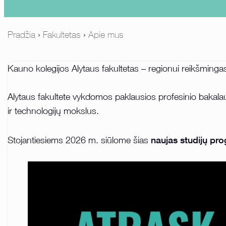
Pradžia
›
Fakultetas
›
Apie mus
Kauno kolegijos Alytaus fakultetas – regionui reikšmingas
Alytaus fakultete vykdomos paklausios profesinio bakalau
ir technologijų mokslus.
naujas studijų pr
Stojantiesiems 2026 m. siūlome šias