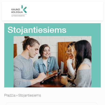
Stojantiesiems
Pradžia
›
Stojantiesiems