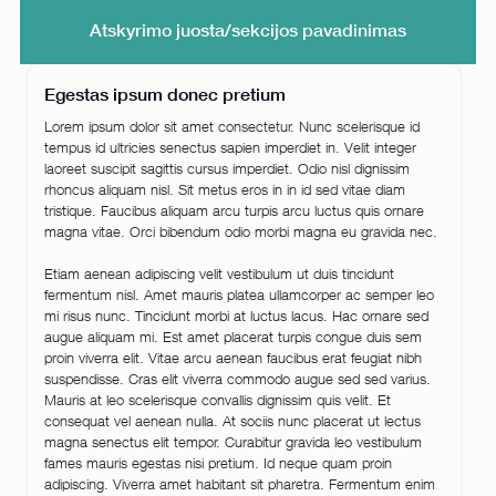
Atskyrimo juosta/sekcijos pavadinimas
Egestas ipsum donec pretium
Lorem ipsum dolor sit amet consectetur. Nunc scelerisque id
tempus id ultricies senectus sapien imperdiet in. Velit integer
laoreet suscipit sagittis cursus imperdiet. Odio nisl dignissim
rhoncus aliquam nisl. Sit metus eros in in id sed vitae diam
tristique. Faucibus aliquam arcu turpis arcu luctus quis ornare
magna vitae. Orci bibendum odio morbi magna eu gravida nec.
Etiam aenean adipiscing velit vestibulum ut duis tincidunt
fermentum nisl. Amet mauris platea ullamcorper ac semper leo
mi risus nunc. Tincidunt morbi at luctus lacus. Hac ornare sed
augue aliquam mi. Est amet placerat turpis congue duis sem
proin viverra elit. Vitae arcu aenean faucibus erat feugiat nibh
suspendisse. Cras elit viverra commodo augue sed sed varius.
Mauris at leo scelerisque convallis dignissim quis velit. Et
consequat vel aenean nulla. At sociis nunc placerat ut lectus
magna senectus elit tempor. Curabitur gravida leo vestibulum
fames mauris egestas nisi pretium. Id neque quam proin
adipiscing. Viverra amet habitant sit pharetra. Fermentum enim