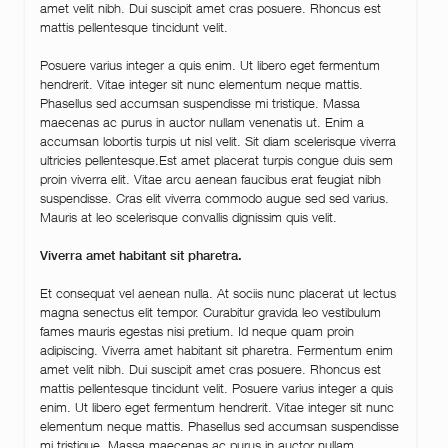
amet velit nibh. Dui suscipit amet cras posuere. Rhoncus est
mattis pellentesque tincidunt velit.
Posuere varius integer a quis enim. Ut libero eget fermentum
hendrerit. Vitae integer sit nunc elementum neque mattis.
Phasellus sed accumsan suspendisse mi tristique. Massa
maecenas ac purus in auctor nullam venenatis ut. Enim a
accumsan lobortis turpis ut nisl velit. Sit diam scelerisque viverra
ultricies pellentesque.Est amet placerat turpis congue duis sem
proin viverra elit. Vitae arcu aenean faucibus erat feugiat nibh
suspendisse. Cras elit viverra commodo augue sed sed varius.
Mauris at leo scelerisque convallis dignissim quis velit.
Viverra amet habitant sit pharetra.
Et consequat vel aenean nulla. At sociis nunc placerat ut lectus
magna senectus elit tempor. Curabitur gravida leo vestibulum
fames mauris egestas nisi pretium. Id neque quam proin
adipiscing. Viverra amet habitant sit pharetra. Fermentum enim
amet velit nibh. Dui suscipit amet cras posuere. Rhoncus est
mattis pellentesque tincidunt velit. Posuere varius integer a quis
enim. Ut libero eget fermentum hendrerit. Vitae integer sit nunc
elementum neque mattis. Phasellus sed accumsan suspendisse
mi tristique. Massa maecenas ac purus in auctor nullam