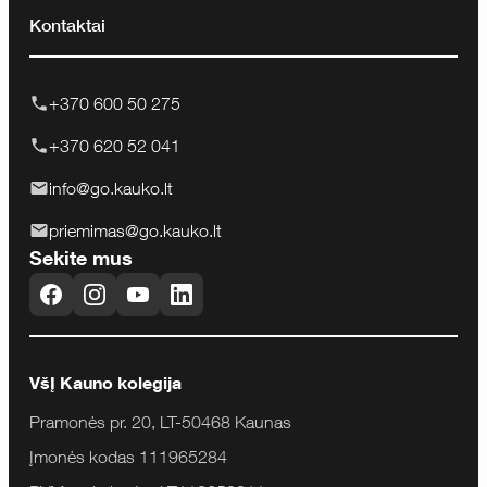
Kontaktai
+370 600 50 275
+370 620 52 041
info@go.kauko.lt
priemimas@go.kauko.lt
Sekite mus
VšĮ Kauno kolegija
Pramonės pr. 20, LT-50468 Kaunas
Įmonės kodas 111965284