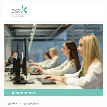
Skip to main content
Visuomenei
Pradžia
›
Visuomenei