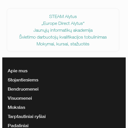
STEAM Alytus
„Europe Direct Alytus“
Jaunųjų informatikų akademija
Švietimo darbuotojų kvalifikacijos tobulinimas
Mokymai, kursai, stažuotės
Apie mus
Stojantiesiems
Bendruomenei
Visuomenei
Mokslas
Tarptautiniai ryšiai
Padaliniai