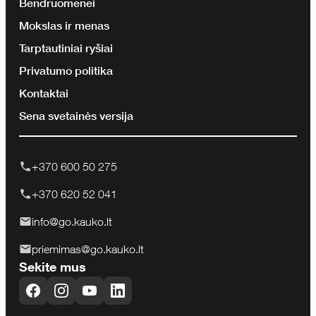
Bendruomenei
Mokslas ir menas
Tarptautiniai ryšiai
Privatumo politika
Kontaktai
Sena svetainės versija
+370 600 50 275
+370 620 52 041
info@go.kauko.lt
priemimas@go.kauko.lt
Sekite mus