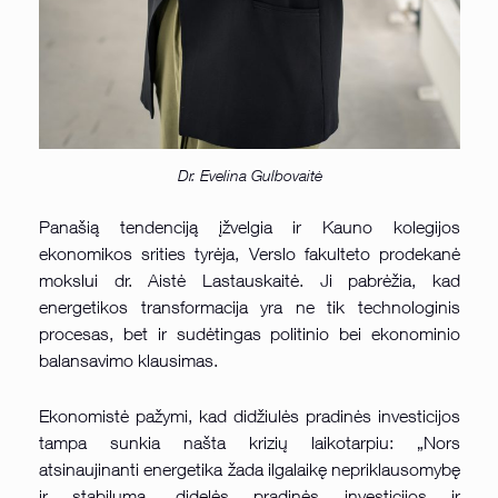
Dr. Evelina Gulbovaitė
Panašią tendenciją įžvelgia ir Kauno kolegijos
ekonomikos srities tyrėja, Verslo fakulteto prodekanė
mokslui dr. Aistė Lastauskaitė. Ji pabrėžia, kad
energetikos transformacija yra ne tik technologinis
procesas, bet ir sudėtingas politinio bei ekonominio
balansavimo klausimas.
Ekonomistė pažymi, kad didžiulės pradinės investicijos
tampa sunkia našta krizių laikotarpiu: „Nors
atsinaujinanti energetika žada ilgalaikę nepriklausomybę
ir stabilumą, didelės pradinės investicijos ir