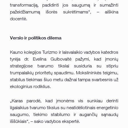
transformaciją, padidinti jos saugumą ir sumažinti
pažeidžiamumą išorės sukrėtimams“, – aiškina
docentė.
Verslo ir politikos dilema
Kauno kolegijos Turizmo ir laisvalaikio vadybos katedros
tyrėja dr. Evelina Gulbovaitė pažymi, kad įmonių
strategijose tvarumo tikslai susiduria su stipriu
trumpalaikių prioritetų spaudimu. Mokslininkės teigimu,
stabilus tiekimas šiuo metu dažnai tampa svarbesnis už
ekologinius rodiklius.
„Karas parodė, kad įmonėms vis sunkiau derinti
ilgalaikius tvarumo tikslus su neatidėliotinais energetinio
saugumo, tiekimo stabilumo ir augančių sąnaudų
iššūkiais“, – sako vadybos ekspertė.