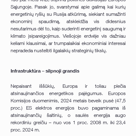
Sąjungoje. Pasak jo, svarstymai apie galimą kai kurių
energetinių ryšių su Rusija atkūrimą, siekiant sumažinti
ekonominį spaudimą, atskleidžia vis didesnius
nesutarimus dėl to, kaip suderinti energetinį saugumą ir
klimato įsipareigojimus. Viešojoje erdvėje vis dažniau
keliami klausimai, ar trumpalaikiai ekonominiai interesai
nepradeda nustelbti ilgalaikių strateginių tikslų.
Infrastruktūra – silpnoji grandis
Nepaisant iššūkių, Europa ir toliau plečia
atsinaujinančios energetikos pajėgumus. Europos
Komisijos duomenimis, 2024 metais beveik pusė (47,5
proc.) ES elektros energijos buvo pagaminama iš
atsinaujinančių šaltinių, o saulės energija augo
rekordiniu greičiu – nuo vos 1 proc. 2008 m. iki 23,4
proc. 2024 m.