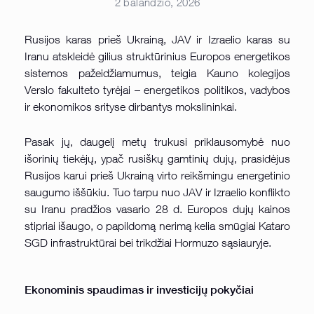
2 balandžio, 2026
Rusijos karas prieš Ukrainą, JAV ir Izraelio karas su
Iranu atskleidė gilius struktūrinius Europos energetikos
sistemos pažeidžiamumus, teigia Kauno kolegijos
Verslo fakulteto tyrėjai – energetikos politikos, vadybos
ir ekonomikos srityse dirbantys mokslininkai.
Pasak jų, daugelį metų trukusi priklausomybė nuo
išorinių tiekėjų, ypač rusiškų gamtinių dujų, prasidėjus
Rusijos karui prieš Ukrainą virto reikšmingu energetinio
saugumo iššūkiu. Tuo tarpu nuo JAV ir Izraelio konflikto
su Iranu pradžios vasario 28 d. Europos dujų kainos
stipriai išaugo, o papildomą nerimą kelia smūgiai Kataro
SGD infrastruktūrai bei trikdžiai Hormuzo sąsiauryje.
Ekonominis spaudimas ir investicijų pokyčiai