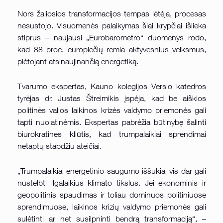
Nors žaliosios transformacijos tempas lėtėja, procesas
nesustojo. Visuomenės palaikymas šiai krypčiai išlieka
stiprus – naujausi „Eurobarometro“ duomenys rodo,
kad 88 proc. europiečių remia aktyvesnius veiksmus,
plėtojant atsinaujinančią energetiką.
Tvarumo ekspertas, Kauno kolegijos Verslo katedros
tyrėjas dr. Justas Štreimikis įspėja, kad be aiškios
politinės valios laikinos krizės valdymo priemonės gali
tapti nuolatinėmis. Ekspertas pabrėžia būtinybę šalinti
biurokratines kliūtis, kad trumpalaikiai sprendimai
netaptų stabdžiu ateičiai.
„Trumpalaikiai energetinio saugumo iššūkiai vis dar gali
nustelbti ilgalaikius klimato tikslus. Jei ekonominis ir
geopolitinis spaudimas ir toliau dominuos politiniuose
sprendimuose, laikinos krizių valdymo priemonės gali
sulėtinti ar net susilpninti bendrą transformaciją“, –