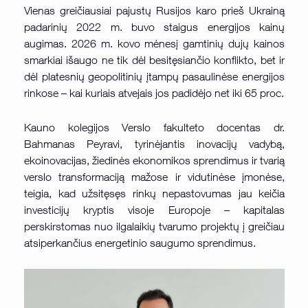
Vienas greičiausiai pajustų Rusijos karo prieš Ukrainą
padarinių 2022 m. buvo staigus energijos kainų
augimas. 2026 m. kovo mėnesį gamtinių dujų kainos
smarkiai išaugo ne tik dėl besitęsiančio konflikto, bet ir
dėl platesnių geopolitinių įtampų pasaulinėse energijos
rinkose – kai kuriais atvejais jos padidėjo net iki 65 proc.
Kauno kolegijos Verslo fakulteto docentas dr.
Bahmanas Peyravi, tyrinėjantis inovacijų vadybą,
ekoinovacijas, žiedinės ekonomikos sprendimus ir tvarią
verslo transformaciją mažose ir vidutinėse įmonėse,
teigia, kad užsitęsęs rinkų nepastovumas jau keičia
investicijų kryptis visoje Europoje – kapitalas
perskirstomas nuo ilgalaikių tvarumo projektų į greičiau
atsiperkančius energetinio saugumo sprendimus.