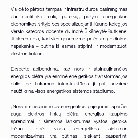
Vis dėlto plėtros tempas ir infrastruktūros pasirengimas
dar neatitinka realių poreikių, pažymi energetikos
ekonomikos srityje besispecializuojanti Kauno kolegijos
Verslo katedros docentė dr. Indrė Šikšnelytė-Butkienė.
Ji akcentuoja, kad vien generavimo pajėgumų didinimo
nepakanka – būtina iš esmės stiprinti ir modernizuoti
elektros tinklus.
Ekspertė apibendrina, kad nors ir atsinaujinančios
energijos plėtra yra esminė energetikos transformacijos
dalis, be tinkamos infrastruktūros ji pati savaime
neužtikrina visos energetikos sistemos stabilumo.
„Nors atsinaujinančios energetikos pajėgumai sparčiai
auga, elektros tinklų plėtra, energijos kaupimo
sprendimai ir sistemos lankstumas vystosi gerokai
lėčiau. Todėl visos energetikos sistemos
modernizavimas yra būtinas, siekiant paspartinti