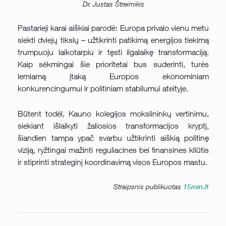
Dr. Justas Štreimikis
Pastarieji karai aiškiai parodė: Europa privalo vienu metu
siekti dviejų tikslų – užtikrinti patikimą energijos tiekimą
trumpuoju laikotarpiu ir tęsti ilgalaikę transformaciją.
Kaip sėkmingai šie prioritetai bus suderinti, turės
lemiamą įtaką Europos ekonominiam
konkurencingumui ir politiniam stabilumui ateityje.
Būtent todėl, Kauno kolegijos mokslininkų vertinimu,
siekiant išlaikyti žaliosios transformacijos kryptį,
šiandien tampa ypač svarbu užtikrinti aiškią politinę
viziją, ryžtingai mažinti reguliacines bei finansines kliūtis
ir stiprinti strateginį koordinavimą visos Europos mastu.
Straipsnis publikuotas
15min.lt