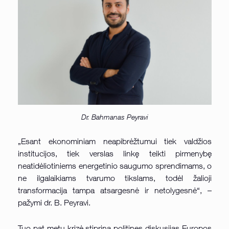
Dr. Bahmanas Peyravi
„Esant ekonominiam neapibrėžtumui tiek valdžios
institucijos, tiek verslas linkę teikti pirmenybę
neatidėliotiniems energetinio saugumo sprendimams, o
ne ilgalaikiams tvarumo tikslams, todėl žalioji
transformacija tampa atsargesnė ir netolygesnė“, –
pažymi dr. B. Peyravi.
Tuo pat metu krizė stiprina politines diskusijas Europos