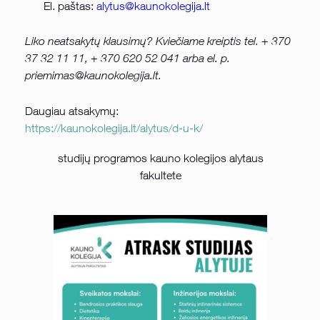
El. paštas:
alytus@kaunokolegija.lt
Liko neatsakytų klausimų? Kviečiame kreiptis tel. + 370
37 32 11 11, + 370 620 52 041 arba el. p.
priemimas@kaunokolegija.lt.
Daugiau atsakymų:
https://kaunokolegija.lt/alytus/d-u-k/
studijų programos kauno kolegijos alytaus
fakultete