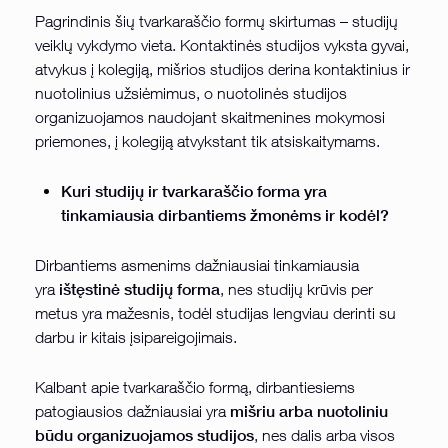
Pagrindinis šių tvarkaraščio formų skirtumas – studijų
veiklų vykdymo vieta. Kontaktinės studijos vyksta gyvai,
atvykus į kolegiją, mišrios studijos derina kontaktinius ir
nuotolinius užsiėmimus, o nuotolinės studijos
organizuojamos naudojant skaitmenines mokymosi
priemones, į kolegiją atvykstant tik atsiskaitymams.
Kuri studijų ir tvarkaraščio forma yra
tinkamiausia dirbantiems žmonėms ir kodėl?
Dirbantiems asmenims dažniausiai tinkamiausia
ištęstinė studijų forma
yra
, nes studijų krūvis per
metus yra mažesnis, todėl studijas lengviau derinti su
darbu ir kitais įsipareigojimais.
Kalbant apie tvarkaraščio formą, dirbantiesiems
mišriu arba nuotoliniu
patogiausios dažniausiai yra
būdu organizuojamos studijos
, nes dalis arba visos