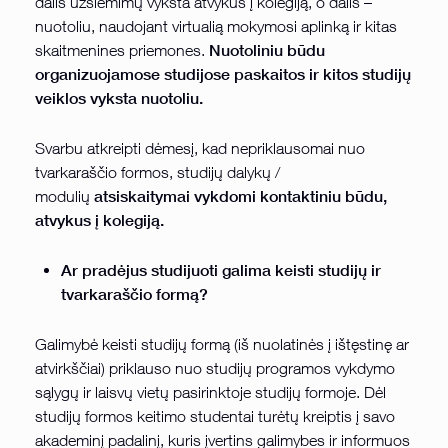
dalis užsiėmimų vyksta atvykus į kolegiją, o dalis –
nuotoliu, naudojant virtualią mokymosi aplinką ir kitas
Nuotoliniu būdu
skaitmenines priemones.
organizuojamose studijose paskaitos ir kitos studijų
veiklos vyksta nuotoliu.
Svarbu atkreipti dėmesį, kad nepriklausomai nuo
tvarkaraščio formos, studijų dalykų /
atsiskaitymai vykdomi kontaktiniu būdu,
modulių
atvykus į kolegiją.
Ar pradėjus studijuoti galima keisti studijų ir
tvarkaraščio formą?
Galimybė keisti studijų formą (iš nuolatinės į ištęstinę ar
atvirkščiai) priklauso nuo studijų programos vykdymo
sąlygų ir laisvų vietų pasirinktoje studijų formoje. Dėl
studijų formos keitimo studentai turėtų kreiptis į savo
akademinį padalinį, kuris įvertins galimybes ir informuos