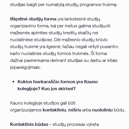
studijas baigti per numatytą studijų programos trukmę.
Ištęstinė studijų forma
yra lankstesnė studijų
organizavimo forma, kai per metus galima studijuoti
mažesnės apimties studijų kreditų skaičių nei
nuolatinėse studijose. Dėl mažesnio studijų krūvio
studijų trukmė yra ilgesnė, tačiau negali viršyti pusantro
karto nuolatinės studijų formos trukmės. Ši forma
dažnai pasirenkama derinant studijas su darbu ar kitais
įsipareigojimais.
Kokios tvarkaraščio formos yra Kauno
kolegijoje? Kuo jos skiriasi?
Kauno kolegijoje studijos gali būti
kontaktiniu
mišriu
nuotoliniu
organizuojamos
,
arba
būdu.
Kontaktinis būdas
– studijų procesas vyksta