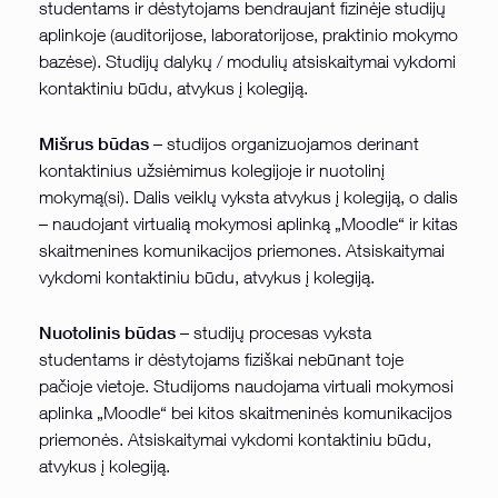
studentams ir dėstytojams bendraujant fizinėje studijų
aplinkoje (auditorijose, laboratorijose, praktinio mokymo
bazėse). Studijų dalykų / modulių atsiskaitymai vykdomi
kontaktiniu būdu, atvykus į kolegiją.
Mišrus būdas
– studijos organizuojamos derinant
kontaktinius užsiėmimus kolegijoje ir nuotolinį
mokymą(si). Dalis veiklų vyksta atvykus į kolegiją, o dalis
– naudojant virtualią mokymosi aplinką „Moodle“ ir kitas
skaitmenines komunikacijos priemones. Atsiskaitymai
vykdomi kontaktiniu būdu, atvykus į kolegiją.
Nuotolinis būdas
– studijų procesas vyksta
studentams ir dėstytojams fiziškai nebūnant toje
pačioje vietoje. Studijoms naudojama virtuali mokymosi
aplinka „Moodle“ bei kitos skaitmeninės komunikacijos
priemonės. Atsiskaitymai vykdomi kontaktiniu būdu,
atvykus į kolegiją.