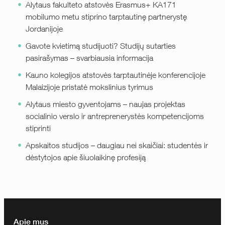
Alytaus fakulteto atstovės Erasmus+ KA171
mobilumo metu stiprino tarptautinę partnerystę
Jordanijoje
Gavote kvietimą studijuoti? Studijų sutarties
pasirašymas – svarbiausia informacija
Kauno kolegijos atstovės tarptautinėje konferencijoje
Malaizijoje pristatė mokslinius tyrimus
Alytaus miesto gyventojams – naujas projektas
socialinio verslo ir antreprenerystės kompetencijoms
stiprinti
Apskaitos studijos – daugiau nei skaičiai: studentės ir
dėstytojos apie šiuolaikinę profesiją
Apie mus