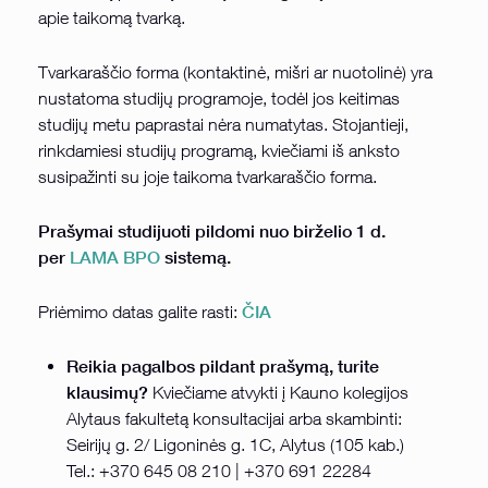
apie taikomą tvarką.
Tvarkaraščio forma (kontaktinė, mišri ar nuotolinė) yra
nustatoma studijų programoje, todėl jos keitimas
studijų metu paprastai nėra numatytas. Stojantieji,
rinkdamiesi studijų programą, kviečiami iš anksto
susipažinti su joje taikoma tvarkaraščio forma.
Prašymai studijuoti pildomi nuo birželio 1 d.
per
LAMA BPO
sistemą.
ČIA
Priėmimo datas galite rasti:
Reikia pagalbos pildant prašymą, turite
klausimų?
Kviečiame atvykti į Kauno kolegijos
Alytaus fakultetą konsultacijai arba skambinti:
Seirijų g. 2/ Ligoninės g. 1C, Alytus (105 kab.)
Tel.: +370 645 08 210 | +370 691 22284