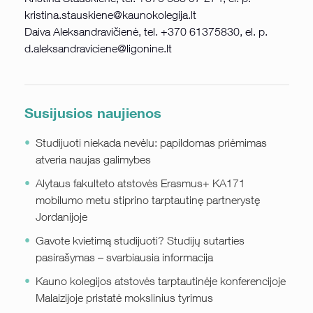
kristina.stauskiene@kaunokolegija.lt
Daiva Aleksandravičienė, tel. +370 61375830, el. p.
d.aleksandraviciene@ligonine.lt
Susijusios naujienos
Studijuoti niekada nevėlu: papildomas priėmimas
atveria naujas galimybes
Alytaus fakulteto atstovės Erasmus+ KA171
mobilumo metu stiprino tarptautinę partnerystę
Jordanijoje
Gavote kvietimą studijuoti? Studijų sutarties
pasirašymas – svarbiausia informacija
Kauno kolegijos atstovės tarptautinėje konferencijoje
Malaizijoje pristatė mokslinius tyrimus