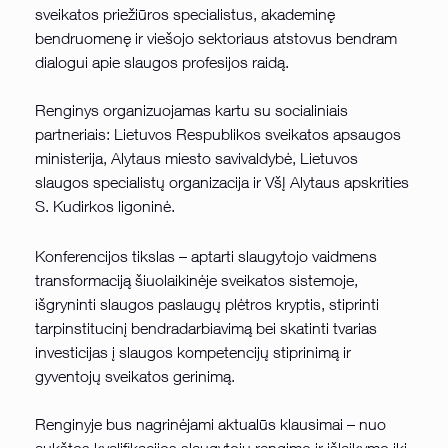
sveikatos priežiūros specialistus, akademinę
bendruomenę ir viešojo sektoriaus atstovus bendram
dialogui apie slaugos profesijos raidą.
Renginys organizuojamas kartu su socialiniais
partneriais: Lietuvos Respublikos sveikatos apsaugos
ministerija, Alytaus miesto savivaldybė, Lietuvos
slaugos specialistų organizacija ir VšĮ Alytaus apskrities
S. Kudirkos ligoninė.
Konferencijos tikslas – aptarti slaugytojo vaidmens
transformaciją šiuolaikinėje sveikatos sistemoje,
išgryninti slaugos paslaugų plėtros kryptis, stiprinti
tarpinstitucinį bendradarbiavimą bei skatinti tvarias
investicijas į slaugos kompetencijų stiprinimą ir
gyventojų sveikatos gerinimą.
Renginyje bus nagrinėjami aktualūs klausimai – nuo
aukštos kvalifikacijos slaugytojų rengimo ir išlaikymo iki