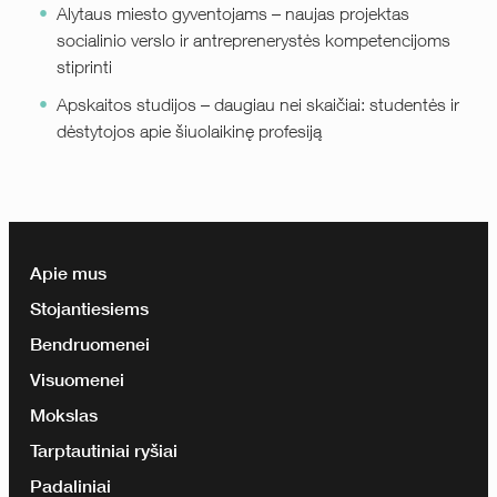
Alytaus miesto gyventojams – naujas projektas
socialinio verslo ir antreprenerystės kompetencijoms
stiprinti
Apskaitos studijos – daugiau nei skaičiai: studentės ir
dėstytojos apie šiuolaikinę profesiją
Apie mus
Stojantiesiems
Bendruomenei
Visuomenei
Mokslas
Tarptautiniai ryšiai
Padaliniai