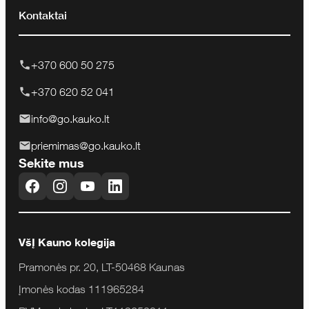
Kontaktai
+370 600 50 275
+370 620 52 041
info@go.kauko.lt
priemimas@go.kauko.lt
Sekite mus
VšĮ Kauno kolegija
Pramonės pr. 20, LT-50468 Kaunas
Įmonės kodas 111965284