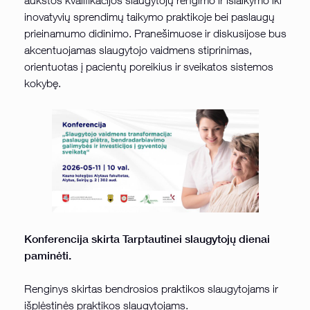
inovatyvių sprendimų taikymo praktikoje bei paslaugų
prieinamumo didinimo. Pranešimuose ir diskusijose bus
akcentuojamas slaugytojo vaidmens stiprinimas,
orientuotas į pacientų poreikius ir sveikatos sistemos
kokybę.
Konferencija skirta Tarptautinei slaugytojų dienai
paminėti.
Renginys skirtas bendrosios praktikos slaugytojams ir
išplėstinės praktikos slaugytojams.