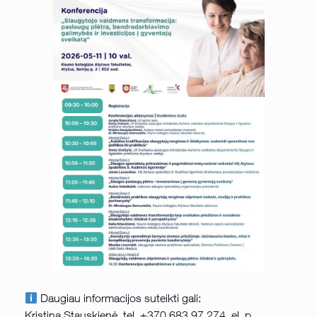
Daugiau informacijos suteikti gali:
Kristina Stauskienė, tel. +370 683 97 274, el. p.