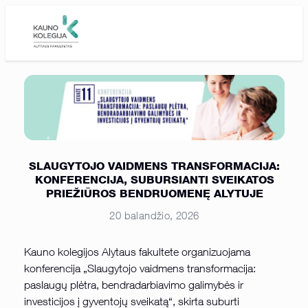
Skip to main content
SLAUGYTOJO VAIDMENS TRANSFORMACIJA:
KONFERENCIJA, SUBURSIANTI SVEIKATOS
PRIEŽIŪROS BENDRUOMENĘ ALYTUJE
20 balandžio, 2026
Kauno kolegijos Alytaus fakultete organizuojama
konferencija „Slaugytojo vaidmens transformacija:
paslaugų plėtra, bendradarbiavimo galimybės ir
investicijos į gyventojų sveikatą“, skirta suburti