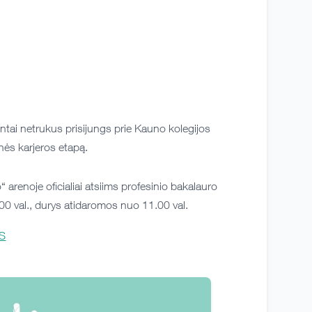
ai netrukus prisijungs prie Kauno kolegijos
ės karjeros etapą.
 arenoje oficialiai atsiims profesinio bakalauro
00 val., durys atidaromos nuo 11.00 val.
IS