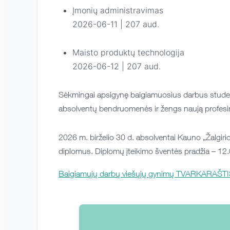
Įmonių administravimas
2026-06-11 | 207 aud.
Maisto produktų technologija
2026-06-12 | 207 aud.
Sėkmingai apsigynę baigiamuosius darbus student
absolventų bendruomenės ir žengs naują profesin
2026 m. birželio 30 d. absolventai Kauno „Žalgirio“
diplomus. Diplomų įteikimo šventės pradžia – 12.
Baigiamųjų darbų viešųjų gynimų TVARKARAŠT