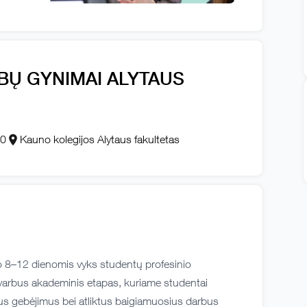
RBŲ GYNIMAI ALYTAUS
00
Kauno kolegijos Alytaus fakultetas
io 8–12 dienomis vyks studentų profesinio
 svarbus akademinis etapas, kuriame studentai
ius gebėjimus bei atliktus baigiamuosius darbus