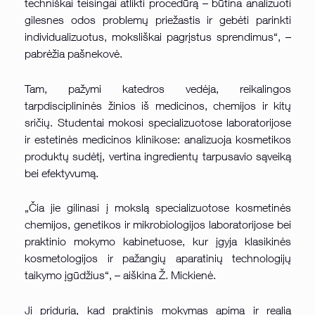
techniškai teisingai atlikti procedūrą – būtina analizuoti
gilesnes odos problemų priežastis ir gebėti parinkti
individualizuotus, moksliškai pagrįstus sprendimus“, –
pabrėžia pašnekovė.
Tam, pažymi katedros vedėja, reikalingos
tarpdisciplininės žinios iš medicinos, chemijos ir kitų
sričių. Studentai mokosi specializuotose laboratorijose
ir estetinės medicinos klinikose: analizuoja kosmetikos
produktų sudėtį, vertina ingredientų tarpusavio sąveiką
bei efektyvumą.
„Čia jie gilinasi į mokslą specializuotose kosmetinės
chemijos, genetikos ir mikrobiologijos laboratorijose bei
praktinio mokymo kabinetuose, kur įgyja klasikinės
kosmetologijos ir pažangių aparatinių technologijų
taikymo įgūdžius“, – aiškina Ž. Mickienė.
Ji priduria, kad praktinis mokymas apima ir realią