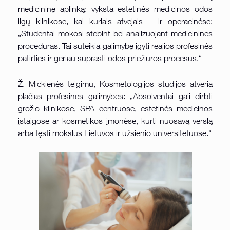
medicininę aplinką: vyksta estetinės medicinos odos
ligų klinikose, kai kuriais atvejais – ir operacinėse:
„Studentai mokosi stebint bei analizuojant medicinines
procedūras. Tai suteikia galimybę įgyti realios profesinės
patirties ir geriau suprasti odos priežiūros procesus.“
Ž. Mickienės teigimu, Kosmetologijos studijos atveria
plačias profesines galimybes: „Absolventai gali dirbti
grožio klinikose, SPA centruose, estetinės medicinos
įstaigose ar kosmetikos įmonėse, kurti nuosavą verslą
arba tęsti mokslus Lietuvos ir užsienio universitetuose.“