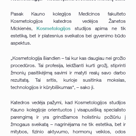
Pasak Kauno kolegijos Medicinos fakulteto
Kosmetologijos katedros vedėjos Žanetos
Kosmetologijos
Mickienės,
studijos apima ne tik
estetiką, bet ir platesnius sveikatos bei gyvenimo būdo
aspektus.
„Kosmetologija šiandien – tai kur kas daugiau nei grožio
procedūros. Tai profesija, leidžianti kurti grožį, stiprinti
žmonių pasitikėjimą savimi ir matyti realų savo darbo
rezultatą. Tai sritis, kurioje susitinka mokslas,
technologijos ir kūrybiškumas“, – sako ji.
Katedros vedėja pažymi, kad Kosmetologijos studijos
Kauno kolegijoje orientuotos į visapusišką specialisto
parengimą ir yra grindžiamos holistiniu požiūriu į
žmogaus sveikatą – nagrinėjama ne tik estetika, bet ir
mitybos, fizinio aktyvumo, hormonų veiklos, odos