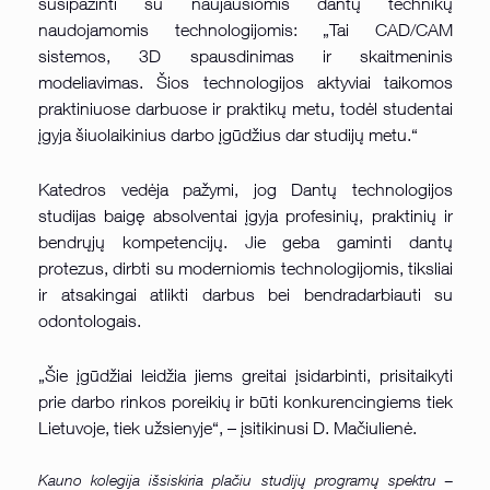
susipažinti su naujausiomis dantų technikų
naudojamomis technologijomis: „Tai CAD/CAM
sistemos, 3D spausdinimas ir skaitmeninis
modeliavimas. Šios technologijos aktyviai taikomos
praktiniuose darbuose ir praktikų metu, todėl studentai
įgyja šiuolaikinius darbo įgūdžius dar studijų metu.“
Katedros vedėja pažymi, jog Dantų technologijos
studijas baigę absolventai įgyja profesinių, praktinių ir
bendrųjų kompetencijų. Jie geba gaminti dantų
protezus, dirbti su moderniomis technologijomis, tiksliai
ir atsakingai atlikti darbus bei bendradarbiauti su
odontologais.
„Šie įgūdžiai leidžia jiems greitai įsidarbinti, prisitaikyti
prie darbo rinkos poreikių ir būti konkurencingiems tiek
Lietuvoje, tiek užsienyje“, – įsitikinusi D. Mačiulienė.
Kauno kolegija išsiskiria plačiu studijų programų spektru –