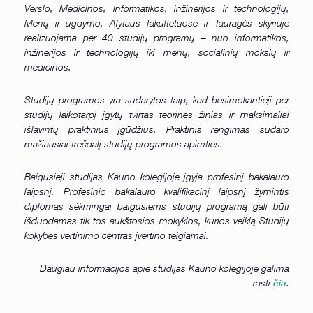
Verslo, Medicinos, Informatikos, inžinerijos ir technologijų,
Menų ir ugdymo, Alytaus fakultetuose ir Tauragės skyriuje
realizuojama per
4
0 studijų programų – nuo informatikos,
inžinerijos ir technologijų iki menų, socialinių mokslų ir
medicinos.
Studijų programos yra sudarytos taip, kad besimokantieji per
studijų laikotarpį įgytų tvirtas teorines žinias ir maksimaliai
išlavintų praktinius įgūdžius. Praktinis rengimas sudaro
mažiausiai trečdalį studijų programos apimties.
Baigusieji studijas Kauno kolegijoje įgyja profesinį bakalauro
laipsnį. Profesinio bakalauro kvalifikacinį laipsnį žymintis
diplomas sėkmingai baigusiems studijų programą gali būti
išduodamas tik tos aukštosios mokyklos, kurios veiklą Studijų
kokybės vertinimo centras įvertino teigiamai.
Daugiau informacijos apie studijas Kauno kolegijoje galima
rasti
.
čia