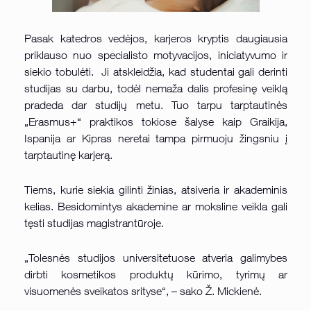
Pasak katedros vedėjos, karjeros kryptis daugiausia
priklauso nuo specialisto motyvacijos, iniciatyvumo ir
siekio tobulėti. Ji atskleidžia, kad studentai gali derinti
studijas su darbu, todėl nemaža dalis profesinę veiklą
pradeda dar studijų metu. Tuo tarpu tarptautinės
„Erasmus+“ praktikos tokiose šalyse kaip Graikija,
Ispanija ar Kipras neretai tampa pirmuoju žingsniu į
tarptautinę karjerą.
Tiems, kurie siekia gilinti žinias, atsiveria ir akademinis
kelias. Besidomintys akademine ar moksline veikla gali
tęsti studijas magistrantūroje.
„Tolesnės studijos universitetuose atveria galimybes
dirbti kosmetikos produktų kūrimo, tyrimų ar
visuomenės sveikatos srityse“, – sako Ž. Mickienė.