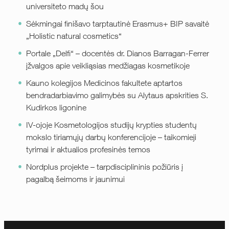
universiteto madų šou
Sėkmingai finišavo tarptautinė Erasmus+ BIP savaitė
„Holistic natural cosmetics“
Portale „Delfi“ – docentės dr. Dianos Barragan-Ferrer
įžvalgos apie veikliąsias medžiagas kosmetikoje
Kauno kolegijos Medicinos fakultete aptartos
bendradarbiavimo galimybės su Alytaus apskrities S.
Kudirkos ligonine
IV-ojoje Kosmetologijos studijų krypties studentų
mokslo tiriamųjų darbų konferencijoje – taikomieji
tyrimai ir aktualios profesinės temos
Nordplus projekte – tarpdisciplininis požiūris į
pagalbą šeimoms ir jaunimui