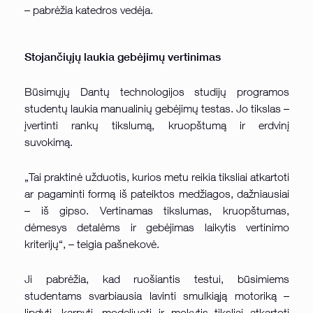
– pabrėžia katedros vedėja.
Stojančiųjų laukia gebėjimų vertinimas
Būsimųjų Dantų technologijos studijų programos
studentų laukia manualinių gebėjimų testas. Jo tikslas –
įvertinti rankų tikslumą, kruopštumą ir erdvinį
suvokimą.
„Tai praktinė užduotis, kurios metu reikia tiksliai atkartoti
ar pagaminti formą iš pateiktos medžiagos, dažniausiai
– iš gipso. Vertinamas tikslumas, kruopštumas,
dėmesys detalėms ir gebėjimas laikytis vertinimo
kriterijų“, – teigia pašnekovė.
Ji pabrėžia, kad ruošiantis testui, būsimiems
studentams svarbiausia lavinti smulkiąją motoriką –
lipdyti, karpyti, modeliuoti ir mokytis tiksliai atkartoti