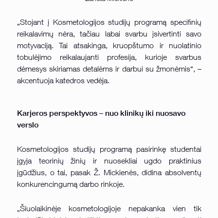
„Stojant į Kosmetologijos studijų programą specifinių
reikalavimų nėra, tačiau labai svarbu įsivertinti savo
motyvaciją. Tai atsakinga, kruopštumo ir nuolatinio
tobulėjimo reikalaujanti profesija, kurioje svarbus
dėmesys skiriamas detalėms ir darbui su žmonėmis“, –
akcentuoja katedros vedėja.
Karjeros perspektyvos – nuo klinikų iki nuosavo
verslo
Kosmetologijos studijų programą pasirinkę studentai
įgyja teorinių žinių ir nuosekliai ugdo praktinius
įgūdžius, o tai, pasak Ž. Mickienės, didina absolventų
konkurencingumą darbo rinkoje.
„Šiuolaikinėje kosmetologijoje nepakanka vien tik