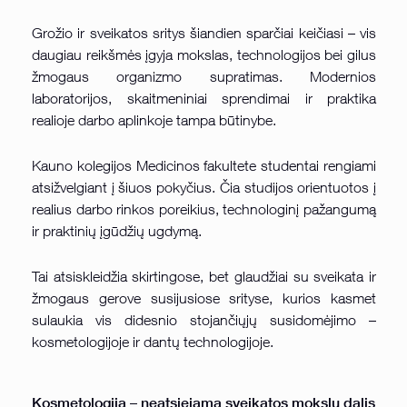
Grožio ir sveikatos sritys šiandien sparčiai keičiasi – vis
daugiau reikšmės įgyja mokslas, technologijos bei gilus
žmogaus organizmo supratimas. Modernios
laboratorijos, skaitmeniniai sprendimai ir praktika
realioje darbo aplinkoje tampa būtinybe.
Kauno kolegijos Medicinos fakultete studentai rengiami
atsižvelgiant į šiuos pokyčius. Čia studijos orientuotos į
realius darbo rinkos poreikius, technologinį pažangumą
ir praktinių įgūdžių ugdymą.
Tai atsiskleidžia skirtingose, bet glaudžiai su sveikata ir
žmogaus gerove susijusiose srityse, kurios kasmet
sulaukia vis didesnio stojančiųjų susidomėjimo –
kosmetologijoje ir dantų technologijoje.
Kosmetologija – neatsiejama sveikatos mokslų dalis