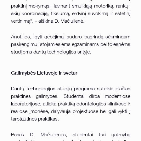
praktinį mokymąsi, lavinant smulkiąją motoriką, rankų-
akių koordinaciją, tikslumą, erdvinį suvokimą ir estetinį
vertinimą“, – aiškina D. Mačiulienė.
Anot jos, įgyti gebėjimai sudaro pagrindą sėkmingam
pasirengimui stojamiesiems egzaminams bei tolesnėms
studijoms dantų technologijos srityje.
Galimybės Lietuvoje ir svetur
Dantų technologijos studijų programa suteikia plačias
praktines galimybes. Studentai dirba moderniose
laboratorijose, atlieka praktiką odontologijos klinikose ir
realiose įmonėse, dalyvauja projektuose bei gali vykti į
tarptautines praktikas.
Pasak D. Mačiulienės, studentai turi galimybę