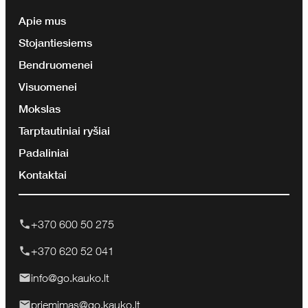
Apie mus
Stojantiesiems
Bendruomenei
Visuomenei
Mokslas
Tarptautiniai ryšiai
Padaliniai
Kontaktai
+370 600 50 275
+370 620 52 041
info@go.kauko.lt
priemimas@go.kauko.lt