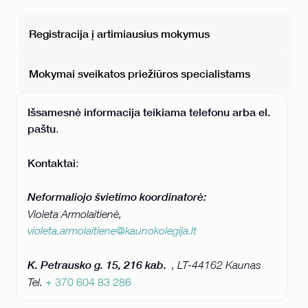
Registracija į artimiausius mokymus
Mokymai sveikatos priežiūros specialistams
Išsamesnė informacija teikiama telefonu arba el.
paštu
.
Kontaktai
:
Neformaliojo švietimo koordinatorė:
Violeta Armolaitienė,
violeta.armolaitiene@kaunokolegija.lt
K. Petrausko g. 15, 216 kab.
, LT-44162 Kaunas
Tel.
+ 370 604 83 286