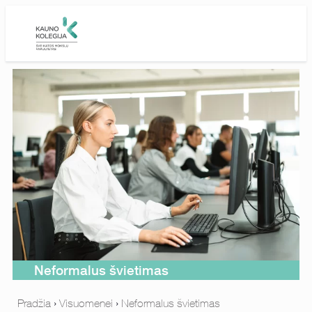
Skip to main content
Neformalus švietimas
Pradžia
›
Visuomenei
›
Neformalus švietimas