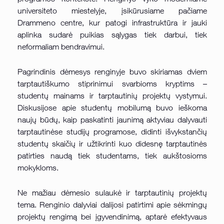
universiteto miestelyje, įsikūrusiame pačiame
Drammeno centre, kur patogi infrastruktūra ir jauki
aplinka sudarė puikias sąlygas tiek darbui, tiek
neformaliam bendravimui.
Pagrindinis dėmesys renginyje buvo skiriamas dviem
tarptautiškumo stiprinimui svarbioms kryptims –
studentų mainams ir tarptautinių projektų vystymui.
Diskusijose apie studentų mobilumą buvo ieškoma
naujų būdų, kaip paskatinti jaunimą aktyviau dalyvauti
tarptautinėse studijų programose, didinti išvykstančių
studentų skaičių ir užtikrinti kuo didesnę tarptautinės
patirties naudą tiek studentams, tiek aukštosioms
mokykloms.
Ne mažiau dėmesio sulaukė ir tarptautinių projektų
tema. Renginio dalyviai dalijosi patirtimi apie sėkmingų
projektų rengimą bei įgyvendinimą, aptarė efektyvaus