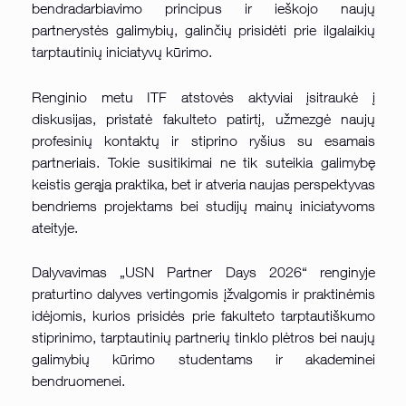
bendradarbiavimo principus ir ieškojo naujų
partnerystės galimybių, galinčių prisidėti prie ilgalaikių
tarptautinių iniciatyvų kūrimo.
Renginio metu ITF atstovės aktyviai įsitraukė į
diskusijas, pristatė fakulteto patirtį, užmezgė naujų
profesinių kontaktų ir stiprino ryšius su esamais
partneriais. Tokie susitikimai ne tik suteikia galimybę
keistis gerąja praktika, bet ir atveria naujas perspektyvas
bendriems projektams bei studijų mainų iniciatyvoms
ateityje.
Dalyvavimas „USN Partner Days 2026“ renginyje
praturtino dalyves vertingomis įžvalgomis ir praktinėmis
idėjomis, kurios prisidės prie fakulteto tarptautiškumo
stiprinimo, tarptautinių partnerių tinklo plėtros bei naujų
galimybių kūrimo studentams ir akademinei
bendruomenei.