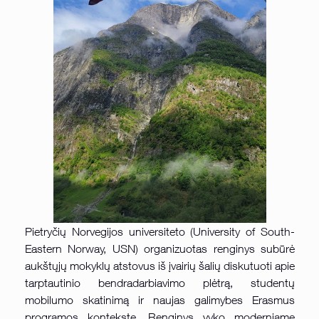
Pietryčių Norvegijos universiteto (University of South-
Eastern Norway, USN) organizuotas renginys subūrė
aukštųjų mokyklų atstovus iš įvairių šalių diskutuoti apie
tarptautinio bendradarbiavimo plėtrą, studentų
mobilumo skatinimą ir naujas galimybes Erasmus
programos kontekste. Renginys vyko moderniame