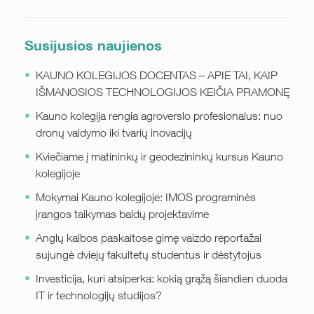
Susijusios naujienos
KAUNO KOLEGIJOS DOCENTAS – APIE TAI, KAIP
IŠMANOSIOS TECHNOLOGIJOS KEIČIA PRAMONĘ
Kauno kolegija rengia agroverslo profesionalus: nuo
dronų valdymo iki tvarių inovacijų
Kviečiame į matininkų ir geodezininkų kursus Kauno
kolegijoje
Mokymai Kauno kolegijoje: IMOS programinės
įrangos taikymas baldų projektavime
Anglų kalbos paskaitose gimę vaizdo reportažai
sujungė dviejų fakultetų studentus ir dėstytojus
Investicija, kuri atsiperka: kokią grąžą šiandien duoda
IT ir technologijų studijos?