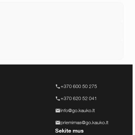
+370 600 50 275
+370 620 52 041
info@go.kauko.lt
priemimas@go.kauko.lt
Sekite mus