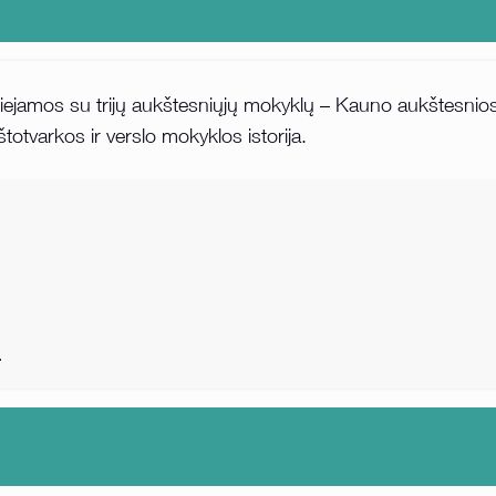
kos siejamos su trijų aukštesniųjų mokyklų – Kauno aukštesn
tvarkos ir verslo mokyklos istorija.
a