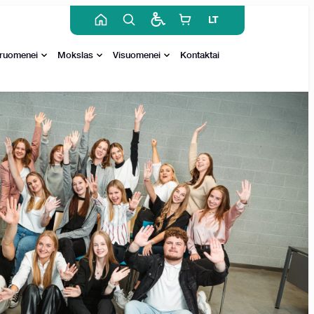
LT
ruomenei
Mokslas
Visuomenei
Kontaktai