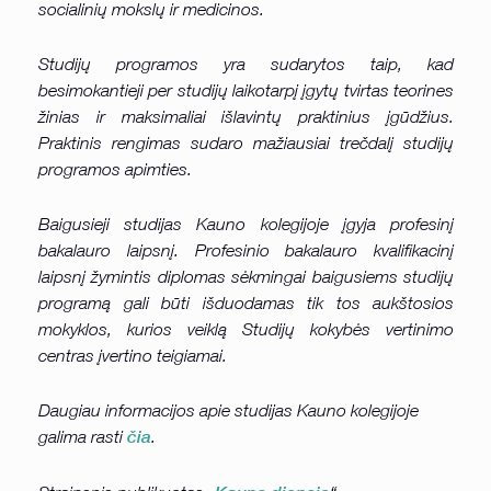
socialinių mokslų ir medicinos.
Studijų programos yra sudarytos taip, kad
besimokantieji per studijų laikotarpį įgytų tvirtas teorines
žinias ir maksimaliai išlavintų praktinius įgūdžius.
Praktinis rengimas sudaro mažiausiai trečdalį studijų
programos apimties.
Baigusieji studijas Kauno kolegijoje įgyja profesinį
bakalauro laipsnį. Profesinio bakalauro kvalifikacinį
laipsnį žymintis diplomas sėkmingai baigusiems studijų
programą gali būti išduodamas tik tos aukštosios
mokyklos, kurios veiklą Studijų kokybės vertinimo
centras įvertino teigiamai.
Daugiau informacijos apie studijas Kauno kolegijoje
galima rasti
čia
.