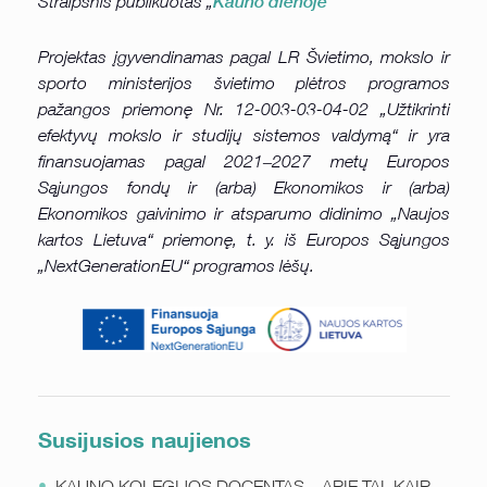
Straipsnis publikuotas „
Kauno dienoje
“
Projektas įgyvendinamas pagal LR Švietimo, mokslo ir
sporto ministerijos švietimo plėtros programos
pažangos priemonę Nr. 12-003-03-04-02 „Užtikrinti
efektyvų mokslo ir studijų sistemos valdymą“ ir yra
finansuojamas pagal 2021‒2027 metų Europos
Sąjungos fondų ir (arba) Ekonomikos ir (arba)
Ekonomikos gaivinimo ir atsparumo didinimo „Naujos
kartos Lietuva“ priemonę, t. y. iš Europos Sąjungos
„NextGenerationEU“ programos lėšų.
Susijusios naujienos
KAUNO KOLEGIJOS DOCENTAS – APIE TAI, KAIP