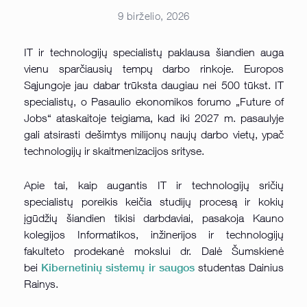
9 birželio, 2026
IT ir technologijų specialistų paklausa šiandien auga
vienu sparčiausių tempų darbo rinkoje. Europos
Sąjungoje jau dabar trūksta daugiau nei 500 tūkst. IT
specialistų, o Pasaulio ekonomikos forumo „Future of
Jobs“ ataskaitoje teigiama, kad iki 2027 m. pasaulyje
gali atsirasti dešimtys milijonų naujų darbo vietų, ypač
technologijų ir skaitmenizacijos srityse.
Apie tai, kaip augantis IT ir technologijų sričių
specialistų poreikis keičia studijų procesą ir kokių
įgūdžių šiandien tikisi darbdaviai, pasakoja Kauno
kolegijos Informatikos, inžinerijos ir technologijų
fakulteto prodekanė mokslui dr. Dalė Šumskienė
Kibernetinių sistemų ir saugos
bei
studentas Dainius
Rainys.