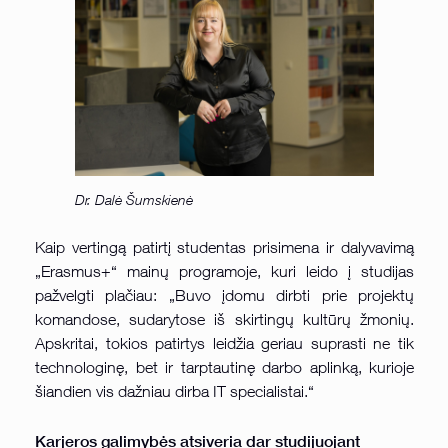
Dr. Dalė Šumskienė
Kaip vertingą patirtį studentas prisimena ir dalyvavimą
„Erasmus+“ mainų programoje, kuri leido į studijas
pažvelgti plačiau: „Buvo įdomu dirbti prie projektų
komandose, sudarytose iš skirtingų kultūrų žmonių.
Apskritai, tokios patirtys leidžia geriau suprasti ne tik
technologinę, bet ir tarptautinę darbo aplinką, kurioje
šiandien vis dažniau dirba IT specialistai.“
Karjeros galimybės atsiveria dar studijuojant