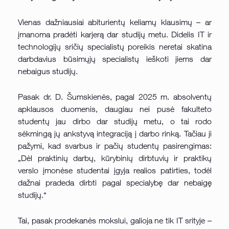
Vienas dažniausiai abiturientų keliamų klausimų – ar
įmanoma pradėti karjerą dar studijų metu. Didelis IT ir
technologijų sričių specialistų poreikis neretai skatina
darbdavius būsimųjų specialistų ieškoti jiems dar
nebaigus studijų.
Pasak dr. D. Šumskienės, pagal 2025 m. absolventų
apklausos duomenis, daugiau nei pusė fakulteto
studentų jau dirbo dar studijų metu, o tai rodo
sėkmingą jų ankstyvą integraciją į darbo rinką. Tačiau ji
pažymi, kad svarbus ir pačių studentų pasirengimas:
„Dėl praktinių darbų, kūrybinių dirbtuvių ir praktikų
verslo įmonėse studentai įgyja realios patirties, todėl
dažnai pradeda dirbti pagal specialybę dar nebaigę
studijų.“
Tai, pasak prodekanės mokslui, galioja ne tik IT srityje –