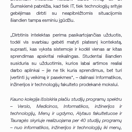
Šumskienė pabrėžia, kad tiek IT, tiek technologijų srityje
gebėjimas dirbti su neapibrėžtomis situacijomis
šiandien tampa esminiu įgūdžiu.
„Dirbtinis intelektas perima pasikartojančias užduotis,
todėl vis svarbiau gebėti matyti platesnį kontekstą,
suprasti, kas vyksta sistemoje ir kodėl vienas ar kitas
sprendimas apskritai reikalingas. Studentai šiandien
susiduria su užduotimis, kurios labai artimos realiai
darbo aplinkai – jie ne tik kuria sprendimus, bet turi
įvertinti jų veikimą ir pasekmes“, – dalinasi Informatikos,
inžinerijos ir technologijų fakulteto prodekanė mokslui.
Kauno kolegija išsiskiria plačiu studijų programų spektru
– Verslo, Medicinos, Informatikos, inžinerijos ir
technologijų, Menų ir ugdymo, Alytaus fakultetuose ir
Tauragės skyriuje realizuojama per 40 studijų programų
– nuo informatikos, inžinerijos ir technologijų iki menų,