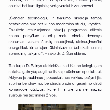
aplinkai bei kurti ilgalaikę vertę verslui ir visuomenei.
„Šiandien technologijų ir tvarumo sinergija tampa
neatsiejama nuo bet kurios modernios studijų krypties.
Fakultete realizuojamos studijų programos atliepia
rinkos pokyčius: studijų metu didelis dėmesys
skiriamas tvariam išteklių naudojimui, atsinaujinančiai
energetikai, išmaniajam ūkininkavimui bei skaitmeninių
sprendimų taikymui“, – sako dr. D. Šumskienė.
Tuo tarpu D. Rainys atskleidžia, kad Kauno kolegija jam
suteikia galimybę augti ne tik kaip būsimam specialistui.
Aktyvus įsitraukimas į popaskaitines veiklas, pažymi jis,
stiprina bendravimo, bendradarbiavimo, gebėjimo dirbti
komandoje įgūdžius, kurie IT srityje yra ne mažiau
svarbūs nei techninės žinios.