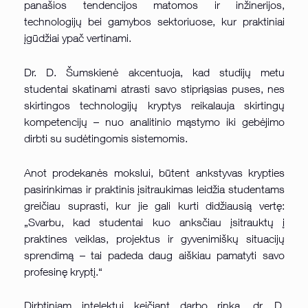
panašios tendencijos matomos ir inžinerijos,
technologijų bei gamybos sektoriuose, kur praktiniai
įgūdžiai ypač vertinami.
Dr. D. Šumskienė akcentuoja, kad studijų metu
studentai skatinami atrasti savo stipriąsias puses, nes
skirtingos technologijų kryptys reikalauja skirtingų
kompetencijų – nuo analitinio mąstymo iki gebėjimo
dirbti su sudėtingomis sistemomis.
Anot prodekanės mokslui, būtent ankstyvas krypties
pasirinkimas ir praktinis įsitraukimas leidžia studentams
greičiau suprasti, kur jie gali kurti didžiausią vertę:
„Svarbu, kad studentai kuo anksčiau įsitrauktų į
praktines veiklas, projektus ir gyvenimiškų situacijų
sprendimą – tai padeda daug aiškiau pamatyti savo
profesinę kryptį.“
Dirbtiniam intelektui keičiant darbo rinką, dr. D.