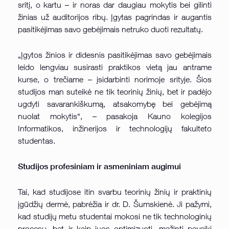
sritį, o kartu – ir noras dar daugiau mokytis bei gilinti
žinias už auditorijos ribų. Įgytas pagrindas ir augantis
pasitikėjimas savo gebėjimais netruko duoti rezultatų.
„Įgytos žinios ir didesnis pasitikėjimas savo gebėjimais
leido lengviau susirasti praktikos vietą jau antrame
kurse, o trečiame – įsidarbinti norimoje srityje. Šios
studijos man suteikė ne tik teorinių žinių, bet ir padėjo
ugdyti savarankiškumą, atsakomybę bei gebėjimą
nuolat mokytis“, – pasakoja Kauno kolegijos
Informatikos, inžinerijos ir technologijų fakulteto
studentas.
Studijos profesiniam ir asmeniniam augimui
Tai, kad studijose itin svarbu teorinių žinių ir praktinių
įgūdžių dermė, pabrėžia ir dr. D. Šumskienė. Ji pažymi,
kad studijų metu studentai mokosi ne tik technologinių
procesų, bet ir kaip juos optimizuoti, mažinti poveikį