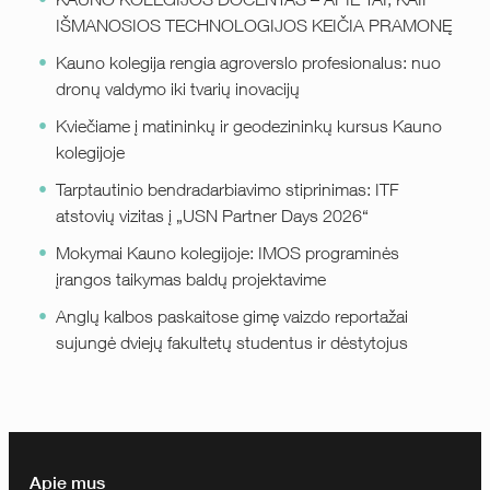
IŠMANOSIOS TECHNOLOGIJOS KEIČIA PRAMONĘ
Kauno kolegija rengia agroverslo profesionalus: nuo
dronų valdymo iki tvarių inovacijų
Kviečiame į matininkų ir geodezininkų kursus Kauno
kolegijoje
Tarptautinio bendradarbiavimo stiprinimas: ITF
atstovių vizitas į „USN Partner Days 2026“
Mokymai Kauno kolegijoje: IMOS programinės
įrangos taikymas baldų projektavime
Anglų kalbos paskaitose gimę vaizdo reportažai
sujungė dviejų fakultetų studentus ir dėstytojus
Apie mus