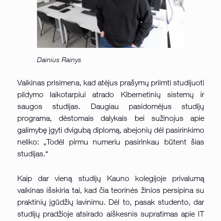
Dainius Rainys
Vaikinas prisimena, kad atėjus prašymų priimti studijuoti
pildymo laikotarpiui atrado Kibernetinių sistemų ir
saugos studijas. Daugiau pasidomėjus studijų
programa, dėstomais dalykais bei sužinojus apie
galimybę įgyti dvigubą diplomą, abejonių dėl pasirinkimo
neliko: „Todėl pirmu numeriu pasirinkau būtent šias
studijas.“
Kaip dar vieną studijų Kauno kolegijoje privalumą
vaikinas išskiria tai, kad čia teorinės žinios persipina su
praktinių įgūdžių lavinimu. Dėl to, pasak studento, dar
studijų pradžioje atsirado aiškesnis supratimas apie IT