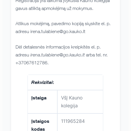
Registracija yra laikoma įvykusia Kauno kolegijai
gavus atliktą apmokėjimą už mokymus.
Atlikus mokėjimą, pavedimo kopiją siųskite el. p.
adresu irena.tulabiene@go.kauko.lt
Dėl detalesnės informacijos kreipkitės el. p.
adresu
irena.tulabiene@go.kauko.lt
arba tel. nr.
+37067612786.
:
Rekvizitai
Įstaiga
VšĮ Kauno
kolegija
Įstaigos
111965284
kodas