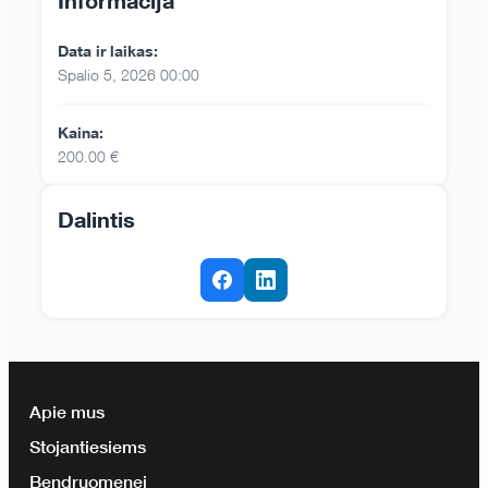
Informacija
Data ir laikas:
Spalio 5, 2026 00:00
Kaina:
200.00 €
Dalintis
Apie mus
Stojantiesiems
Bendruomenei