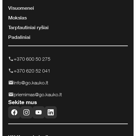
Visuomenei
Mokslas
Tarptautiniai ryšiai
Padaliniai
+370 600 50 275
+370 620 52 041
info@go.kauko.lt
priemimas@go.kauko.lt
Sekite mus