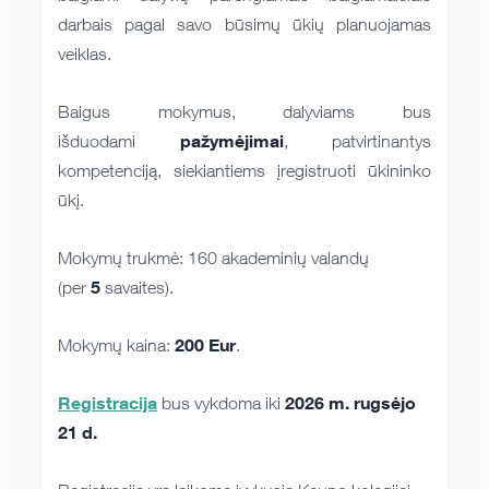
darbais pagal savo būsimų ūkių planuojamas
veiklas.
Baigus mokymus, dalyviams bus
pažymėjimai
išduodami
, patvirtinantys
kompetenciją, siekiantiems įregistruoti ūkininko
ūkį.
Mokymų trukmė: 160 akademinių valandų
5
(per
savaites).
200 Eur
Mokymų kaina:
.
Registracija
2026 m. rugsėjo
bus vykdoma iki
21 d.