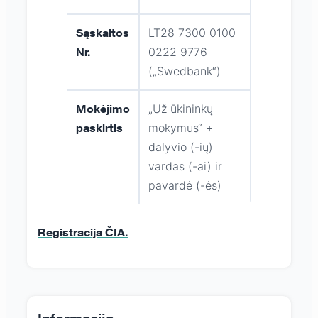
Sąskaitos
LT28 7300 0100
Nr.
0222 9776
(„Swedbank“)
Mokėjimo
„Už ūkininkų
paskirtis
mokymus“ +
dalyvio (-ių)
vardas (-ai) ir
pavardė (-ės)
Registracija ČIA.