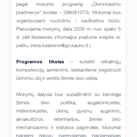
pagal mokymo programą „Ūkininkavimo
pradmenys“ (kodas – 296081073). Mokymai bus
organizuojami nuotoliniu / savišvietos būdu.
Planuojama mokymų data 2026 m. nuo spalio 5
d. (dėl tikslesnės informaijos prašome kreiptis el.
paštu: irena.tulabiene@go.kauko.lt ).
Programos tikslas
– suteikti reikalingų
kompetencijų asmenims, siekiantiems įregistruoti
ūkininko ūkį ir verstis žemės ūkio veikla.
Mokymų dalyviai bus supažindinti su bendrąja
žemės ūkio politika, augalininkystės,
miškininkystės, ūkinių gyvūnų auginimo,
akvakultūros, veterinarijos, žemės ūkio
mechanizavimo ir statybos pagrindais. Mokymai
baigiami dalyvių parengiamais baigiamaisiais