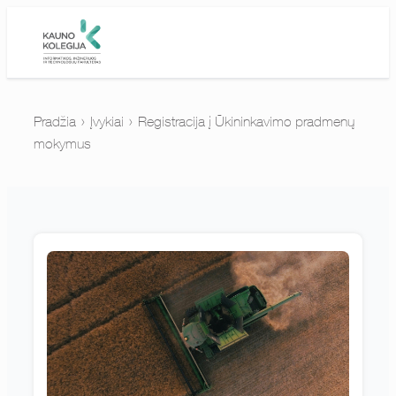
›
›
Pradžia
Įvykiai
Registracija į Ūkininkavimo pradmenų
mokymus